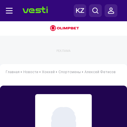
РЕКЛАМА
Главная
•
Новости
•
Хоккей
•
Спортсмены
•
Алексей Фетисов