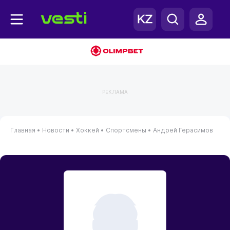
РЕКЛАМА
Главная
•
Новости
•
Хоккей
•
Спортсмены
•
Андрей Герасимов