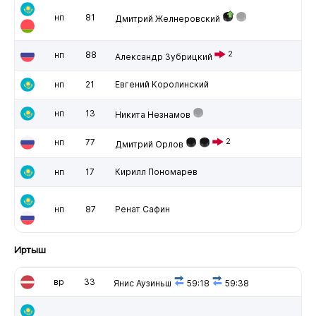
нп
81
Дмитрий Желнеровский
нп
88
2
Александр Зубрицкий
нп
21
Евгений Королинский
нп
13
Никита Незнамов
нп
77
2
Дмитрий Орлов
нп
17
Кирилл Пономарев
нп
87
Ренат Сафин
Иртыш
вр
33
Янис Аузиньш
59:18
59:38