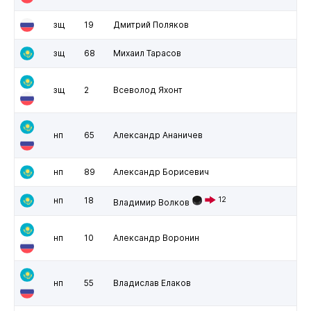
зщ
19
Дмитрий Поляков
зщ
68
Михаил Тарасов
зщ
2
Всеволод Яхонт
нп
65
Александр Ананичев
нп
89
Александр Борисевич
нп
18
12
Владимир Волков
нп
10
Александр Воронин
нп
55
Владислав Елаков