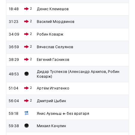
18:48
2
Денис Клемешов
31:23
2
Василий Мордвинов
34:09
2
Робин Коварж
36:59
2
Вячеслав Селуянов
38:29
2
Евгений Гасников
Дидар Туспеков (Александр Архипов, Робин
48:53
Коварж)
51:04
2
Артём Игнатенко
56:04
2
Дмитрий Цыбин
59:18
Янис Аузиньш ⇐ без вратаря
59:38
Михаил Качулин