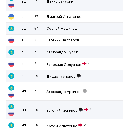
зщ
11
Денис Бачурин
зщ
27
Дмитрий Игнатенко
зщ
54
Сергей Машинец
зщ
3
Евгений Нестеров
зщ
79
Александр Нурек
зщ
21
2
Вячеслав Селуянов
зщ
19
Дидар Туспеков
нп
7
Александр Архипов
2
нп
10
Евгений Гасников
нп
18
2
Артём Игнатенко