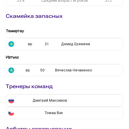
23.4
Средний возраст игроков
27.2
Скамейка запасных
Темиртау
вр
31
Демид Еремеев
Иртыш
вр
50
Вячеслав Нечвиенко
Тренеры команд
Дмитрий Максимов
Томаш Вак
Арбитры соревнования