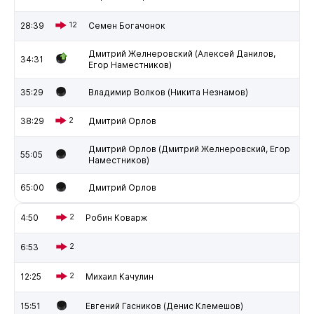
28:39
12
Семен Богачонок
Дмитрий Желнеровский (Алексей Данилов,
34:31
Егор Наместников)
35:29
Владимир Волков (Никита Незнамов)
38:29
2
Дмитрий Орлов
Дмитрий Орлов (Дмитрий Желнеровский, Егор
55:05
Наместников)
65:00
Дмитрий Орлов
4:50
2
Робин Коварж
6:53
2
12:25
2
Михаил Качулин
15:51
Евгений Гасников (Денис Клемешов)