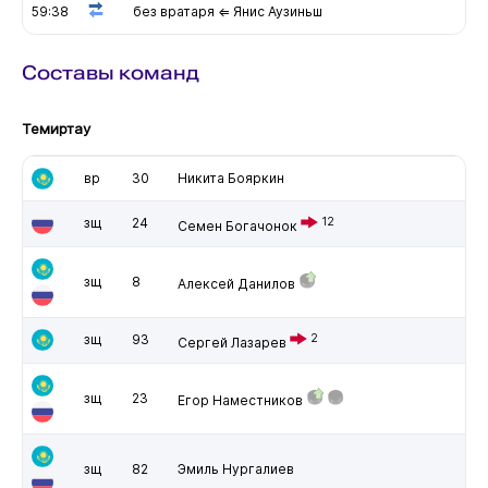
59:38
без вратаря ⇐ Янис Аузиньш
Составы команд
Темиртау
вр
30
Никита Бояркин
зщ
24
12
Семен Богачонок
зщ
8
Алексей Данилов
зщ
93
2
Сергей Лазарев
зщ
23
Егор Наместников
зщ
82
Эмиль Нургалиев