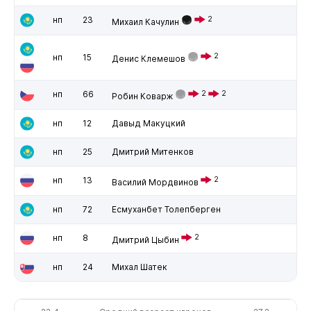
нп
23
2
Михаил Качулин
2
нп
15
Денис Клемешов
нп
66
2
2
Робин Коварж
нп
12
Давыд Макуцкий
нп
25
Дмитрий Митенков
нп
13
2
Василий Мордвинов
нп
72
Есмуханбет Толепберген
нп
8
2
Дмитрий Цыбин
нп
24
Михал Шатек