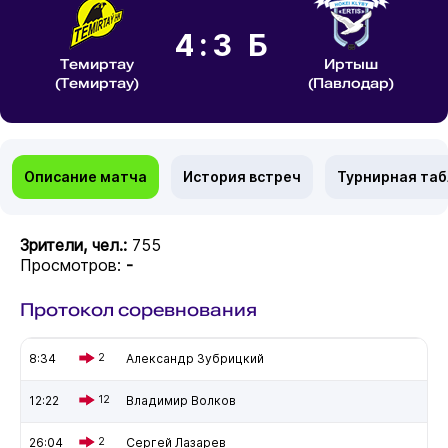
4:3 Б
Темиртау
Иртыш
(Темиртау)
(Павлодар)
Описание матча
История встреч
Турнирная та
Зрители, чел.:
755
Просмотров:
-
Протокол соревнования
8:34
2
Александр Зубрицкий
12:22
12
Владимир Волков
26:04
2
Сергей Лазарев