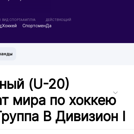
Ы
ВИД СПОРТА
АМПЛУА
ДЕЙСТВУЮЩИЙ
с
Хоккей
Спортсмен
Да
манды
ый (U-20)
т мира по хоккею
Группа B Дивизион I