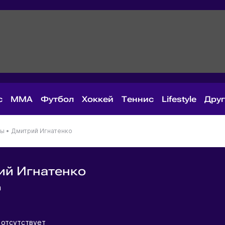
с
MMA
Футбол
Хоккей
Теннис
Lifestyle
Дру
ны
•
Дмитрий Игнатенко
ий Игнатенко
на
 отсутствует