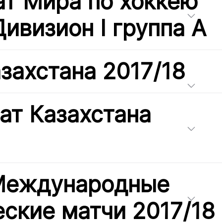
т Мира по хоккею
Дивизион I группа А
захстана 2017/18
ат Казахстана
 Международные
ские матчи 2017/18