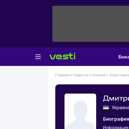
Бок
Главная
•
Новости
•
Хоккей
•
Спортсме
Дмитр
Украи
Биография
Информация