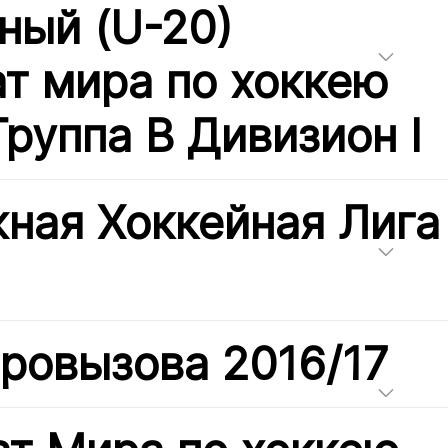
ый (U-20)
т мира по хоккею
Группа B Дивизион I
ная Хоккейная Лига
вровызова 2016/17