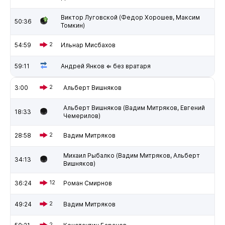
Виктор Луговской (Федор Хорошев, Максим
50:36
Томкин)
54:59
2
Ильнар Мисбахов
59:11
Андрей Янков ⇐ без вратаря
3:00
2
Альберт Вишняков
Альберт Вишняков (Вадим Митряков, Евгений
18:33
Чемерилов)
28:58
2
Вадим Митряков
Михаил Рыбалко (Вадим Митряков, Альберт
34:13
Вишняков)
36:24
12
Роман Смирнов
49:24
2
Вадим Митряков
2