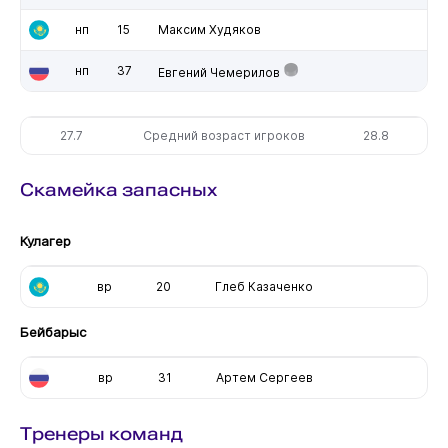
нп
15
Максим Худяков
нп
37
Евгений Чемерилов
27.7
Средний возраст игроков
28.8
Скамейка запасных
Кулагер
вр
20
Глеб Казаченко
Бейбарыс
вр
31
Артем Сергеев
Тренеры команд