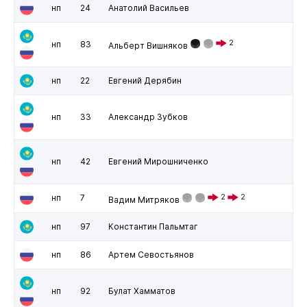
нп
24
Анатолий Васильев
2
нп
83
Альберт Вишняков
нп
22
Евгений Дерябин
нп
33
Александр Зубков
нп
42
Евгений Мирошниченко
нп
7
2
2
Вадим Митряков
нп
97
Константин Пальмтаг
нп
86
Артем Севостьянов
нп
92
Булат Хамматов