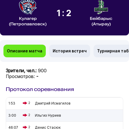
1:2
Кулагер
Бейбарыс
(Петропавловск)
(Атырау)
Описание матча
История встреч
Турнирная та
Зрители, чел.:
900
Просмотров:
-
Протокол соревнования
1:53
2
Дмитрий Исмагилов
3:00
2
Ильгиз Нуриев
46:07
2
Денис Стасюк