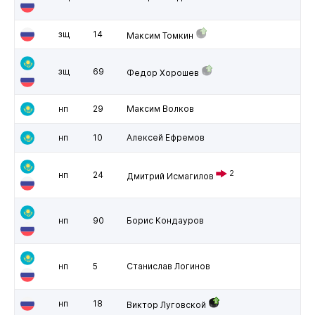
зщ
14
Максим Томкин
зщ
69
Федор Хорошев
нп
29
Максим Волков
нп
10
Алексей Ефремов
2
нп
24
Дмитрий Исмагилов
нп
90
Борис Кондауров
нп
5
Станислав Логинов
нп
18
Виктор Луговской