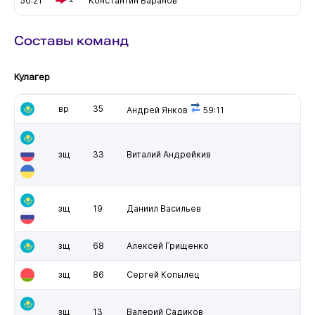
50:21
Константин Баранов
Составы команд
Кулагер
вр
35
Андрей Янков
59:11
зщ
33
Виталий Андрейкив
зщ
19
Даниил Васильев
зщ
68
Алексей Грищенко
зщ
86
Сергей Копылец
зщ
13
Валерий Садиков