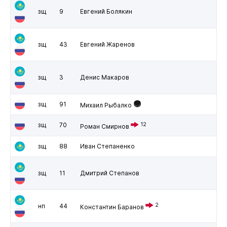
зщ
9
Евгений Болякин
зщ
43
Евгений Жаренов
зщ
3
Денис Макаров
зщ
91
Михаил Рыбалко
зщ
70
12
Роман Смирнов
зщ
88
Иван Степаненко
зщ
11
Дмитрий Степанов
2
нп
44
Константин Баранов