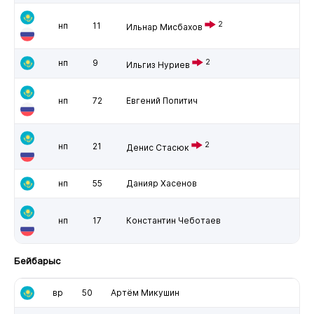
2
нп
11
Ильнар Мисбахов
нп
9
2
Ильгиз Нуриев
нп
72
Евгений Попитич
2
нп
21
Денис Стасюк
нп
55
Данияр Хасенов
нп
17
Константин Чеботаев
Бейбарыс
вр
50
Артём Микушин