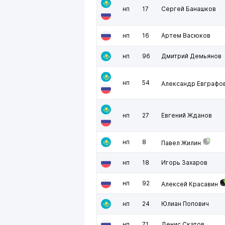
нп
17
Сергей Банашков
нп
16
Артем Васюков
нп
96
Дмитрий Демьянов
нп
54
Александр Евграфо
нп
27
Евгений Жданов
нп
8
Павел Жилин
нп
18
Игорь Захаров
нп
92
Алексей Красавин
нп
24
Юлиан Попович
нп
71
Денис Скатов