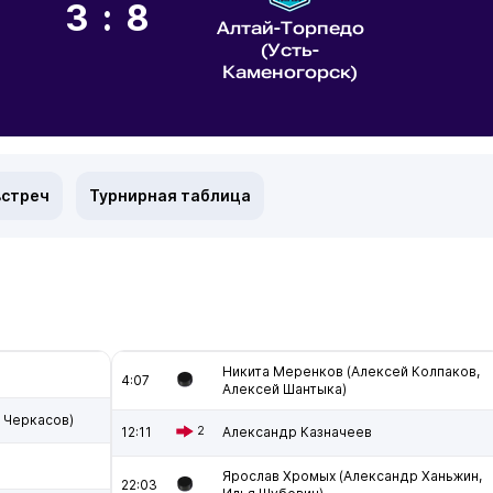
3:8
Алтай-Торпедо
(Усть-
Каменогорск)
встреч
Турнирная таблица
Никита Меренков (Алексей Колпаков,
4:07
Алексей Шантыка)
 Черкасов)
12:11
2
Александр Казначеев
Ярослав Хромых (Александр Ханьжин,
22:03