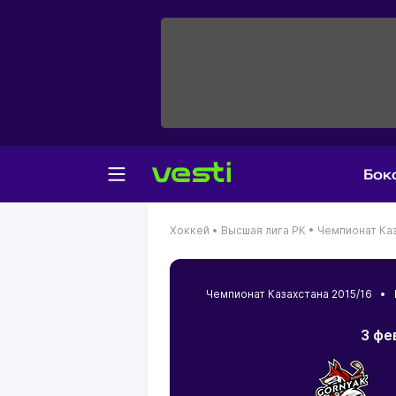
Бок
Хоккей •
Высшая лига РК •
Чемпионат Каз
Чемпионат Казахстана 2015/16 •
3 фе