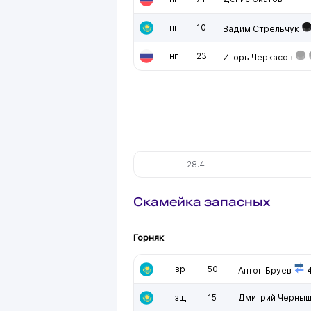
нп
10
Вадим Стрельчук
нп
23
Игорь Черкасов
28.4
Скамейка запасных
Горняк
вр
50
Антон Бруев
4
зщ
15
Дмитрий Черны