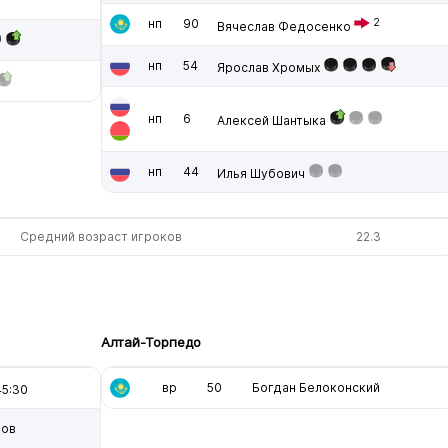
нп
90
2
Вячеслав Федосенко
нп
54
Ярослав Хромых
нп
6
Алексей Шантыка
нп
44
Илья Шубович
Средний возраст игроков
22.3
Алтай-Торпедо
вр
50
Богдан Белоконский
5:30
шов