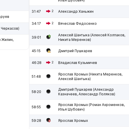
Илья Шубович)
31:47
2
Александр Ханьжин
Бруев
34:17
2
Вячеслав Федосенко
 Черкасов)
Алексей Шантыка (Алексей Колпаков,
39:01
 Жилин,
Никита Меренков)
45:15
Дмитрий Пушкарев
46:28
2
Владислав Кузьмичев
Ярослав Хромых (Никита Меренков,
51:48
Алексей Шантыка)
Дмитрий Пушкарев (Александр
58:20
Казначеев, Александр Поляков)
Ярослав Хромых (Роман Ахроменков,
58:55
Илья Шубович)
59:28
Ярослав Хромых