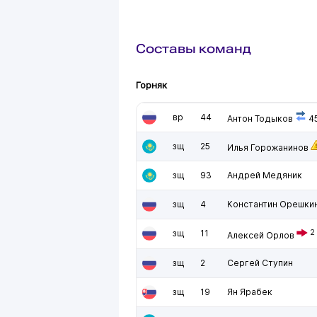
Составы команд
Горняк
вр
44
Антон Тодыков
45
зщ
25
Илья Горожанинов
зщ
93
Андрей Медяник
зщ
4
Константин Орешки
зщ
11
2
Алексей Орлов
зщ
2
Сергей Ступин
зщ
19
Ян Ярабек