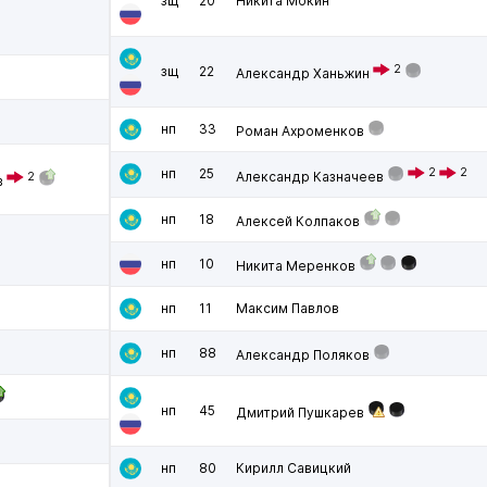
зщ
20
Никита Мокин
2
зщ
22
Александр Ханьжин
нп
33
Роман Ахроменков
нп
25
2
2
Александр Казначеев
2
в
нп
18
Алексей Колпаков
нп
10
Никита Меренков
нп
11
Максим Павлов
нп
88
Александр Поляков
нп
45
Дмитрий Пушкарев
нп
80
Кирилл Савицкий