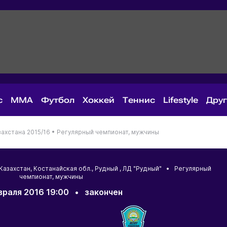
с
MMA
Футбол
Хоккей
Теннис
Lifestyle
Дру
ахстана 2015/16 •
Регулярный чемпионат, мужчины
Казахстан
,
Костанайская обл.
,
Рудный
, ЛД "Рудный" • Регулярный
чемпионат, мужчины
враля 2016 19:00
•
закончен