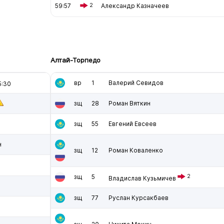
59:57
2
Александр Казначеев
Алтай-Торпедо
вр
1
Валерий Севидов
:30
зщ
28
Роман Вяткин
зщ
55
Евгений Евсеев
н
зщ
12
Роман Коваленко
зщ
5
2
Владислав Кузьмичев
зщ
77
Руслан Курсакбаев