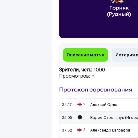
Горняк
(Рудный)
Описание матча
История 
Зрители, чел.:
1000
Просмотров:
-
Протокол соревнования
34:17
2
Алексей Орлов
35:05
Вадим Стрельчук (Игорь
37:32
2
Александр Евграфов