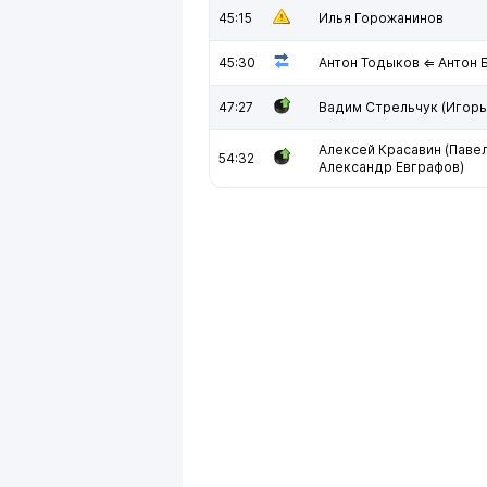
45:15
Илья Горожанинов
45:30
Антон Тодыков ⇐ Антон 
47:27
Вадим Стрельчук (Игорь
Алексей Красавин (Павел
54:32
Александр Евграфов)