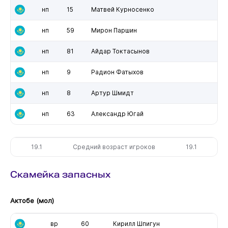
нп
15
Матвей Курносенко
нп
59
Мирон Паршин
нп
81
Айдар Токтасынов
нп
9
Радион Фатыхов
нп
8
Артур Шмидт
нп
63
Александр Югай
19.1
Средний возраст игроков
19.1
Скамейка запасных
Актобе (мол)
вр
60
Кирилл Шпигун