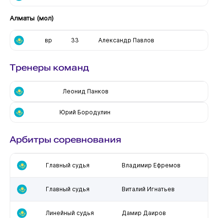
Алматы (мол)
вр
33
Александр Павлов
Тренеры команд
Леонид Панков
Юрий Бородулин
Арбитры соревнования
Главный судья
Владимир Ефремов
Главный судья
Виталий Игнатьев
Линейный судья
Дамир Даиров