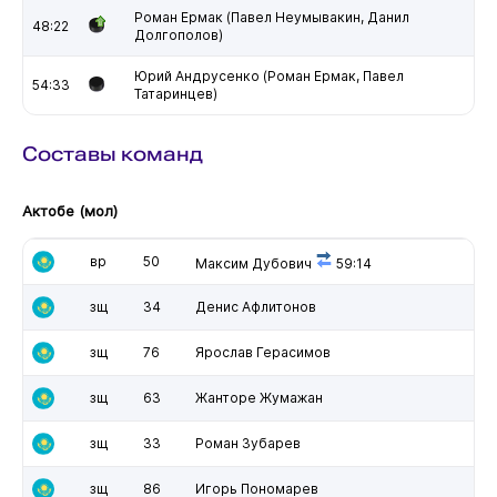
Роман Ермак (Павел Неумывакин, Данил
48:22
Долгополов)
Юрий Андрусенко (Роман Ермак, Павел
54:33
Татаринцев)
Составы команд
Актобе (мол)
вр
50
Максим Дубович
59:14
зщ
34
Денис Афлитонов
зщ
76
Ярослав Герасимов
зщ
63
Жанторе Жумажан
зщ
33
Роман Зубарев
зщ
86
Игорь Пономарев