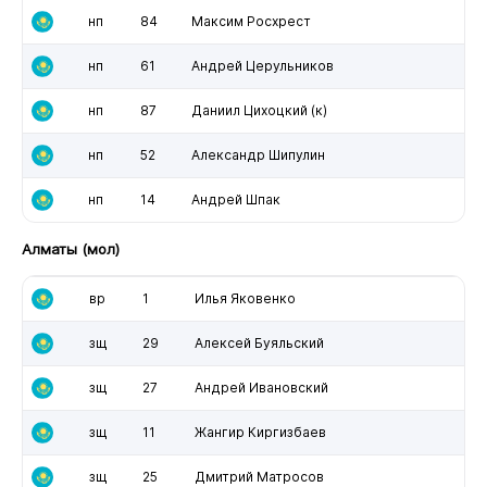
нп
84
Максим Росхрест
нп
61
Андрей Церульников
нп
87
Даниил Цихоцкий
(к)
нп
52
Александр Шипулин
нп
14
Андрей Шпак
Алматы (мол)
вр
1
Илья Яковенко
зщ
29
Алексей Буяльский
зщ
27
Андрей Ивановский
зщ
11
Жангир Киргизбаев
зщ
25
Дмитрий Матросов