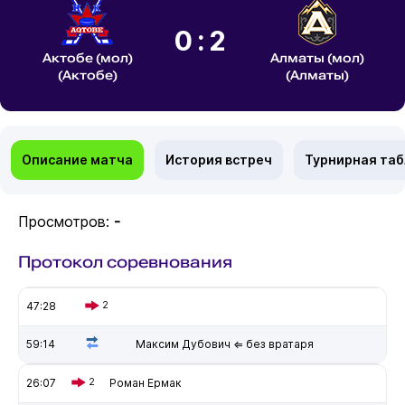
0:2
Актобе (мол)
Алматы (мол)
(Актобе)
(Алматы)
Описание матча
История встреч
Турнирная та
Просмотров:
-
Протокол соревнования
47:28
2
59:14
Максим Дубович ⇐ без вратаря
26:07
2
Роман Ермак