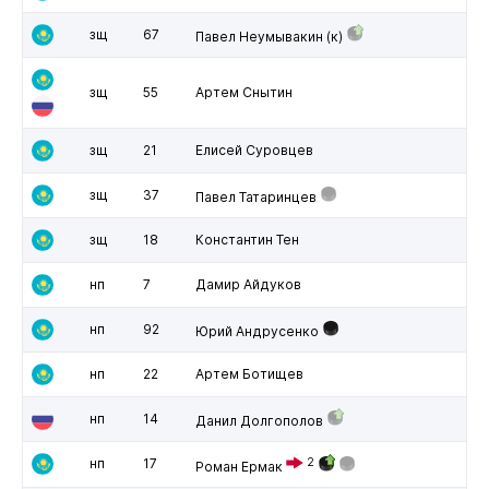
зщ
67
Павел Неумывакин
(к)
зщ
55
Артем Снытин
зщ
21
Елисей Суровцев
зщ
37
Павел Татаринцев
зщ
18
Константин Тен
нп
7
Дамир Айдуков
нп
92
Юрий Андрусенко
нп
22
Артем Ботищев
нп
14
Данил Долгополов
нп
17
2
Роман Ермак