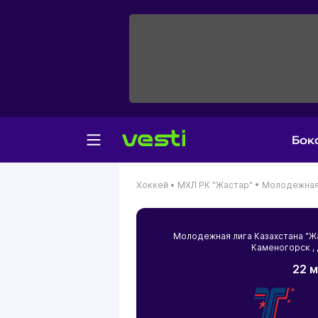
Бок
Хоккей •
МХЛ РК "Жастар" •
Молодежная 
Молодежная лига Казахстана "
Каменогорск
,
22 м