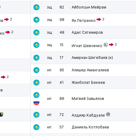
зщ
82
Айболсын Мейрам
2
зщ
98
2
ов
Ян Петренко
2
зщ
48
Адис Сатемиров
ко
зщ
15
2
Игнат Шевченко
зщ
17
Амирхан Шегебаев
(к)
нп
95
Алишер Амангалиев
2
нп
41
Жанболат Бекеев
ев
нп
86
Матвей Завьялов
нп
72
Алдияр Кабдуали
нп
57
Даниель Котлобаев