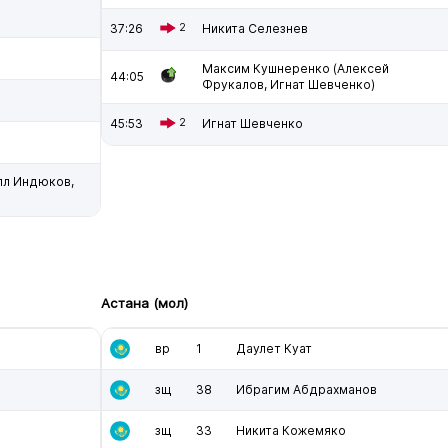
37:26
2
Никита Селезнев
Максим Кушнеренко (Алексей
44:05
Фрукалов, Игнат Шевченко)
45:53
2
Игнат Шевченко
лл Индюков,
Астана (мол)
вр
1
Даулет Куат
зщ
38
Ибрагим Абдрахманов
зщ
33
Никита Кожемяко