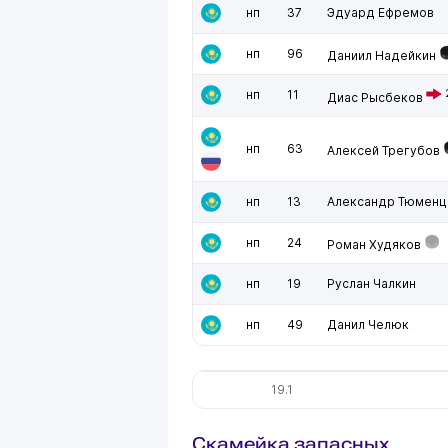
нп
37
Эдуард Ефремов
нп
96
Даниил Надейкин
нп
11
Диас Рысбеков
нп
63
Алексей Трегубов
нп
13
Александр Тюменц
нп
24
Роман Худяков
нп
19
Руслан Чалкин
нп
49
Данил Челюк
19.1
Скамейка запасных