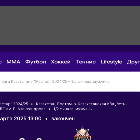
с
MMA
Футбол
Хоккей
Теннис
Lifestyle
Дру
лига Казахстана "Жастар" 2024/25 •
1/2 финала, мужчины
Жастар" 2024/25 •
Казахстан
,
Восточно-Казахстанская обл.
,
Усть-
 ДС им. Б. Александрова • 1/2 финала, мужчины
арта 2025 13:00
•
закончен