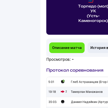
Торпедо (мол
УК
(Усть-
Каменогорск)
Описание матча
История 
Просмотров:
-
Протокол соревнования
5:01
Глеб Астраханцев (Егор
19:18
2
Тамерлан Манажанов
35:03
Даниил Надейкин (Артур