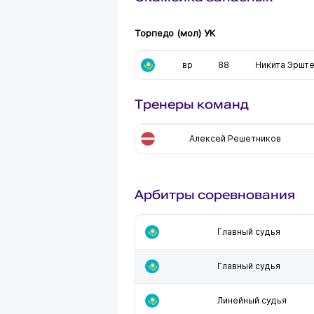
Торпедо (мол) УК
вр
88
Никита Эршт
Тренеры команд
Алексей Решетников
Арбитры соревнования
Главный судья
Главный судья
Линейный судья