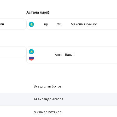
Астана (мол)
ейн
вр
30
Максим Орешко
Антон Васин
Владислав Зотов
Александр Агапов
Михаил Чистяков