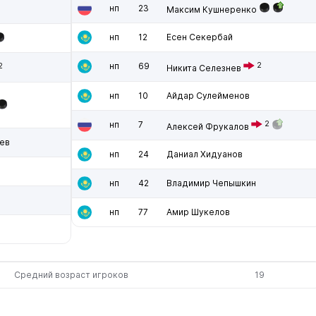
нп
23
Максим Кушнеренко
нп
12
Есен Секербай
нп
69
2
2
Никита Селезнев
нп
10
Айдар Сулейменов
нп
7
2
Алексей Фрукалов
ев
нп
24
Даниал Хидуанов
нп
42
Владимир Чепышкин
нп
77
Амир Шукелов
Средний возраст игроков
19