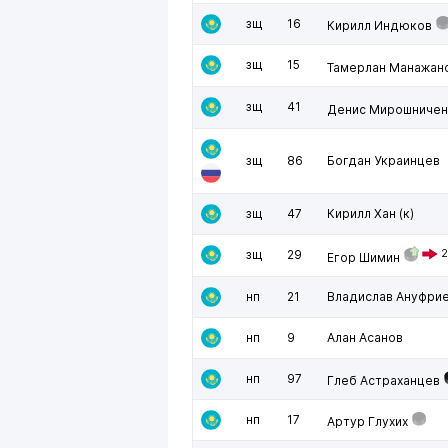
зщ
16
Кирилл Индюков
зщ
15
Тамерлан Манажан
зщ
41
Денис Мирошничен
зщ
86
Богдан Украинцев
зщ
47
Кирилл Хан
(к)
зщ
29
2
Егор Шимин
нп
21
Владислав Ануфри
нп
9
Алан Асанов
нп
97
Глеб Астраханцев
нп
17
Артур Глухих