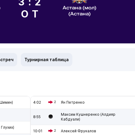
3:2
)
Астана (мол)
ОТ
(Астана)
встреч
Турнирная таблица
 Шимин)
4:02
2
Ян Петренко
Максим Кушнеренко (Алдияр
8:55
Кабдуали)
 Глухих)
10:01
2
Алексей Фрукалов