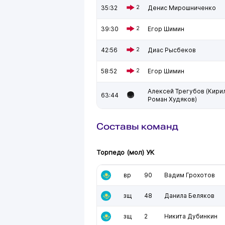
35:32
2
Денис Мирошниченко
39:30
2
Егор Шимин
42:56
2
Диас Рысбеков
58:52
2
Егор Шимин
Алексей Трегубов (Кири
63:44
Роман Худяков)
Составы команд
Торпедо (мол) УК
вр
90
Вадим Грохотов
зщ
48
Данила Беляков
зщ
2
Никита Дубинкин