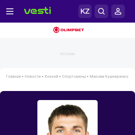
РЕКЛАМА
Главная
•
Новости
•
Хоккей
•
Спортсмены
•
Максим Кушнеренко