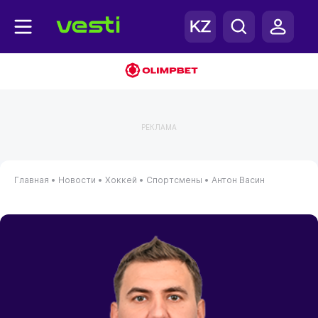
РЕКЛАМА
Главная
•
Новости
•
Хоккей
•
Спортсмены
•
Антон Васин