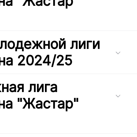
на "Жастар"
лодежной лиги
на 2024/25
ная лига
на "Жастар"