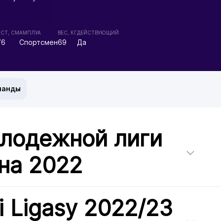
СТ, СМ
АМПЛУА
ВЕС, КГ
ДЕЙСТВУЮЩИЙ
76
Спортсмен
69
Да
манды
олодежной лиги
на 2022
i Ligasy 2022/23