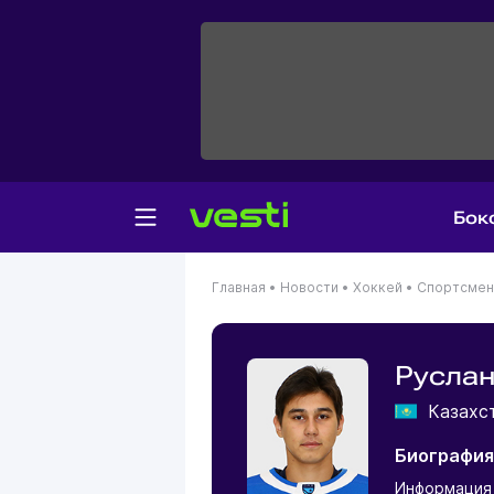
Бок
Главная
•
Новости
•
Хоккей
•
Спортсме
Руслан
Казахс
Биография
Информация 