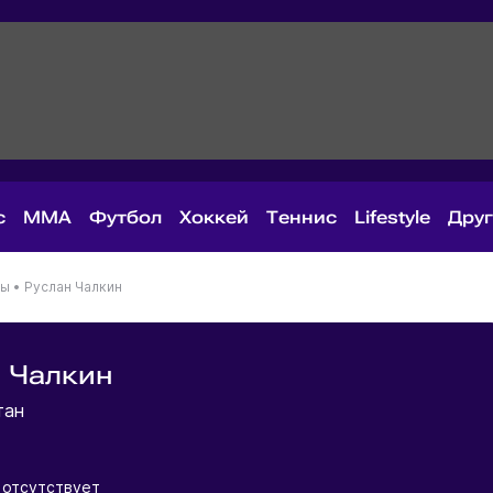
с
MMA
Футбол
Хоккей
Теннис
Lifestyle
Дру
ны
•
Руслан Чалкин
 Чалкин
тан
отсутствует