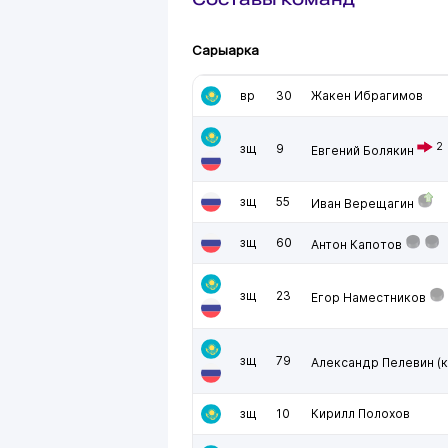
Сарыарка
вр
30
Жакен Ибрагимов
2
зщ
9
Евгений Болякин
зщ
55
Иван Верещагин
зщ
60
Антон Капотов
зщ
23
Егор Наместников
зщ
79
Александр Пелевин
(к
зщ
10
Кирилл Полохов