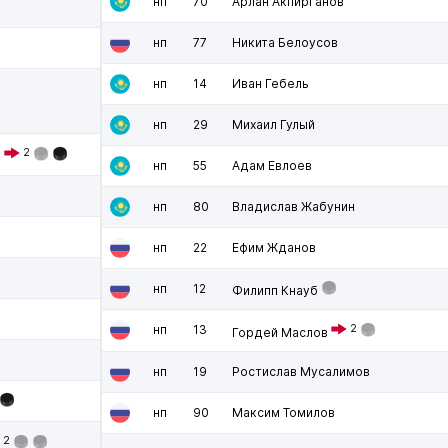
нп
70
Арлан Акпирганов
нп
77
Никита Белоусов
нп
14
Иван Гебель
нп
29
Михаил Гулый
2
ч
нп
55
Адам Евлоев
нп
80
Владислав Жабунин
нп
22
Ефим Жданов
нп
12
Филипп Кнауб
нп
13
2
Гордей Маслов
нп
19
Ростислав Мусалимов
нп
90
Максим Томилов
2