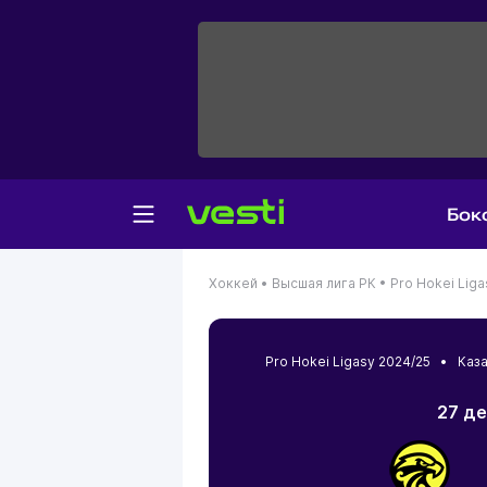
Бок
Хоккей •
Высшая лига РК •
Pro Hokei Liga
Pro Hokei Ligasy 2024/25 •
Каз
27 де