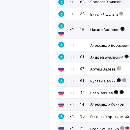
зщ
63
Ярослав Хрипков
зщ
33
Виталий Шульга
нп
18
Никита Баженов
нп
Александр Борисеви
нп
91
Андрей Буяльский
нп
97
Артем Валеев
нп
61
Руслан Демин
нп
44
Глеб Зайцев
нп
14
Александр Коннов
нп
36
Евгений Королинский
нп
71
Егор Кузьменко