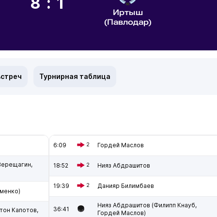
8:1
Иртыш
(Павлодар)
встреч
Турнирная таблица
6:09
2
Гордей Маслов
Верещагин,
18:52
2
Нияз Абдрашитов
19:39
2
Данияр Билимбаев
ьменко)
Нияз Абдрашитов (Филипп Кнауб,
36:41
тон Капотов,
Гордей Маслов)