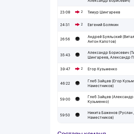
Александр Борисевич)
23:08
2
Тимур Шингареев
24:31
2
Евгений Болякин
Андрей Буяльский (Витал
26:56
Антон Капотов)
Александр Борисевич (Т
35:43
Шингареев, Александр П
39:47
2
Егор Кузьменко
Глеб Зайцев (Егор Кузьм
46:22
Наместников)
Глеб Зайцев (Александр
59:00
Кузьменко)
Никита Баженов (Руслан 
59:50
Наместников)
Составы команд