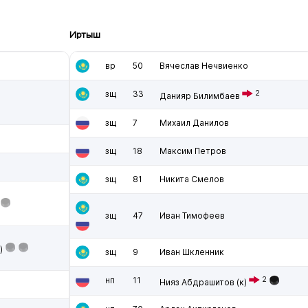
Иртыш
вр
50
Вячеслав Нечвиенко
зщ
33
2
Данияр Билимбаев
зщ
7
Михаил Данилов
зщ
18
Максим Петров
зщ
81
Никита Смелов
зщ
47
Иван Тимофеев
)
зщ
9
Иван Шкленник
нп
11
2
Нияз Абдрашитов
(к)