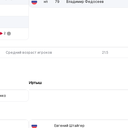
нп
79
Владимир Федосеев
2
Средний возраст игроков
21.5
Иртыш
нко
Евгений Штайгер