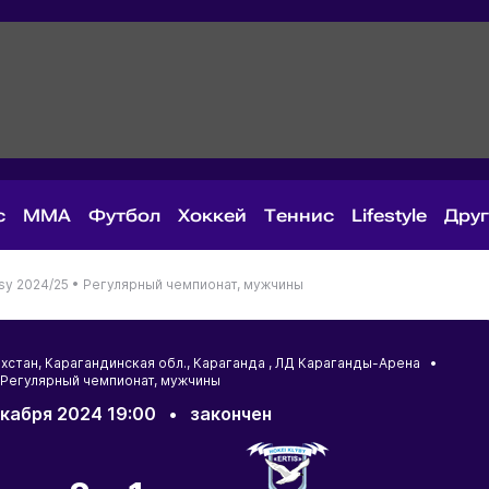
с
MMA
Футбол
Хоккей
Теннис
Lifestyle
Дру
sy 2024/25 •
Регулярный чемпионат, мужчины
ахстан
,
Карагандинская обл.
,
Караганда
, ЛД Караганды-Арена •
Регулярный чемпионат, мужчины
кабря 2024 19:00
•
закончен