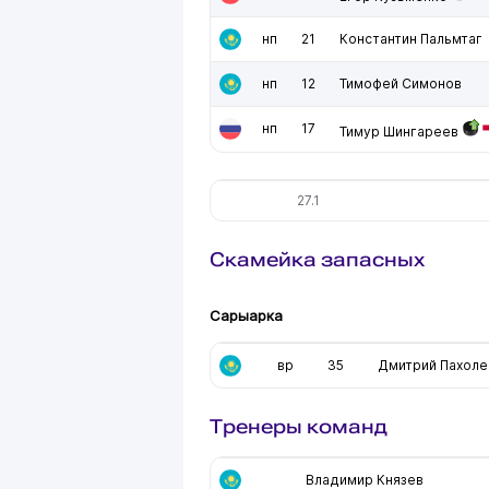
нп
21
Константин Пальмтаг
нп
12
Тимофей Симонов
нп
17
Тимур Шингареев
27.1
Скамейка запасных
Сарыарка
вр
35
Дмитрий Пахоле
Тренеры команд
Владимир Князев