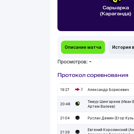
Сарыарка
(Караганда)
Описание матча
История 
Просмотров:
-
Протокол соревнования
19:27
2
Александр Борисевич
Тимур Шингареев (Иван 
20:48
Артем Валеев)
21:04
Руслан Демин (Егор Куз
Евгений Королинский (Ан
21:39