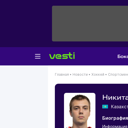
Бок
Главная
•
Новости
•
Хоккей
•
Спортсме
Никит
Казахс
Биография
Информация 