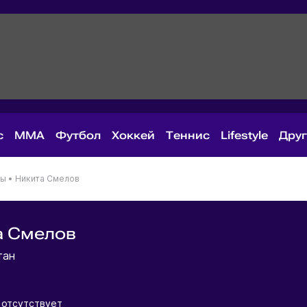
с
MMA
Футбол
Хоккей
Теннис
Lifestyle
Дру
ны
•
Никита Смелов
а Смелов
тан
отсутствует