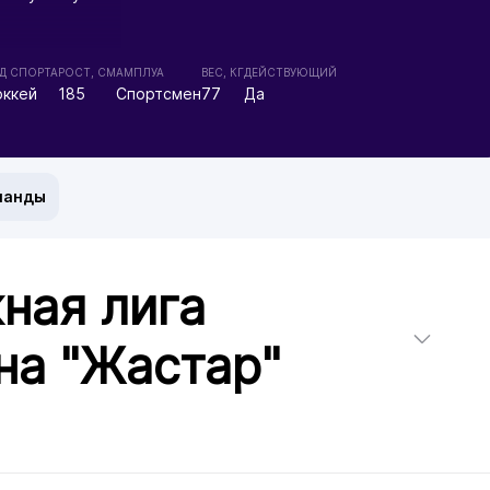
Д СПОРТА
РОСТ, СМ
АМПЛУА
ВЕС, КГ
ДЕЙСТВУЮЩИЙ
оккей
185
Спортсмен
77
Да
манды
ная лига
на "Жастар"