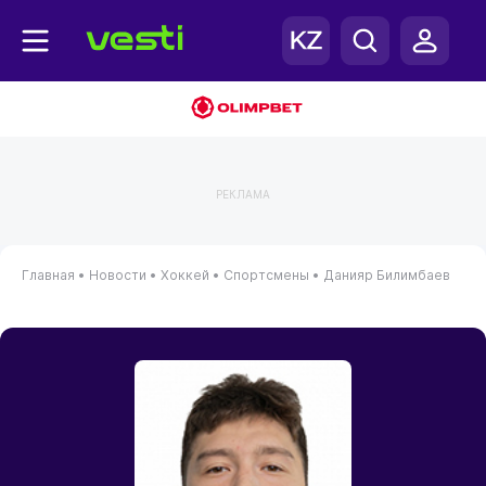
РЕКЛАМА
Главная
•
Новости
•
Хоккей
•
Спортсмены
•
Данияр Билимбаев