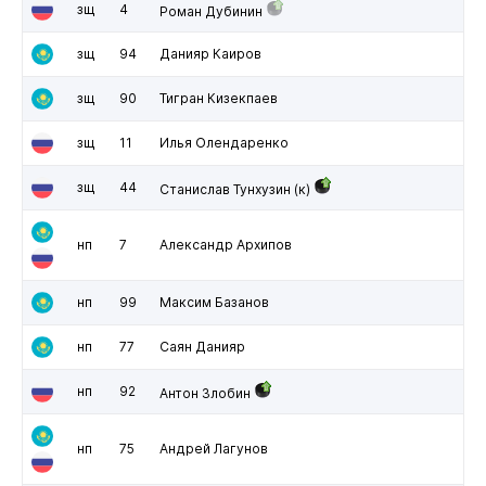
зщ
4
Роман Дубинин
зщ
94
Данияр Каиров
зщ
90
Тигран Кизекпаев
зщ
11
Илья Олендаренко
зщ
44
Станислав Тунхузин
(к)
нп
7
Александр Архипов
нп
99
Максим Базанов
нп
77
Саян Данияр
нп
92
Антон Злобин
нп
75
Андрей Лагунов