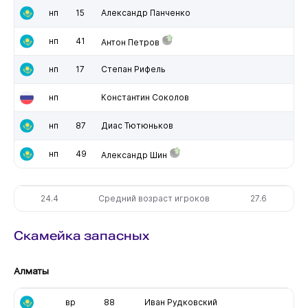
нп
15
Александр Панченко
нп
41
Антон Петров
нп
17
Степан Рифель
нп
Константин Соколов
нп
87
Диас Тютюньков
нп
49
Александр Шин
24.4
Средний возраст игроков
27.6
Скамейка запасных
Алматы
вр
88
Иван Рудковский