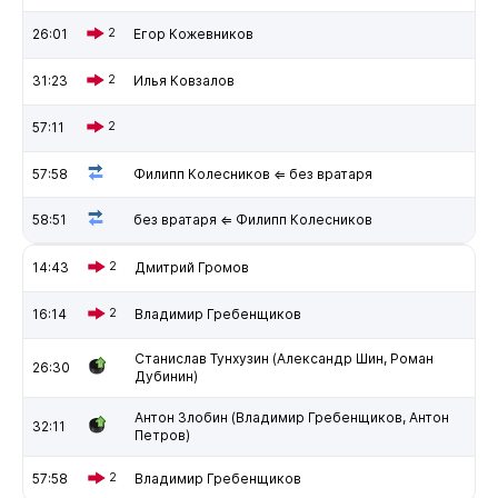
26:01
2
Егор Кожевников
31:23
2
Илья Ковзалов
57:11
2
57:58
Филипп Колесников ⇐ без вратаря
58:51
без вратаря ⇐ Филипп Колесников
14:43
2
Дмитрий Громов
16:14
2
Владимир Гребенщиков
Станислав Тунхузин (Александр Шин, Роман
26:30
Дубинин)
Антон Злобин (Владимир Гребенщиков, Антон
32:11
Петров)
57:58
2
Владимир Гребенщиков