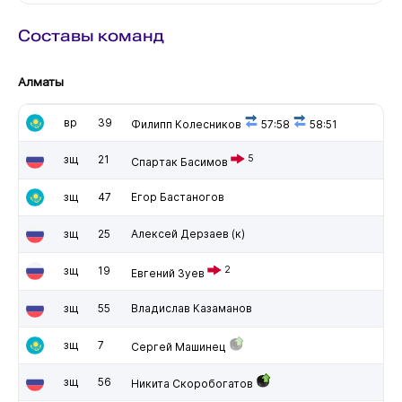
Составы команд
Алматы
вр
39
Филипп Колесников
57:58
58:51
зщ
21
5
Спартак Басимов
зщ
47
Егор Бастаногов
зщ
25
Алексей Дерзаев
(к)
зщ
19
2
Евгений Зуев
зщ
55
Владислав Казаманов
зщ
7
Сергей Машинец
зщ
56
Никита Скоробогатов