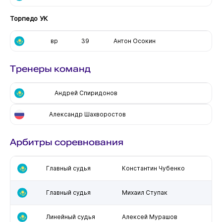
Торпедо УК
вр
39
Антон Осокин
Тренеры команд
Андрей Спиридонов
Александр Шахворостов
Арбитры соревнования
Главный судья
Константин Чубенко
Главный судья
Михаил Ступак
Линейный судья
Алексей Мурашов