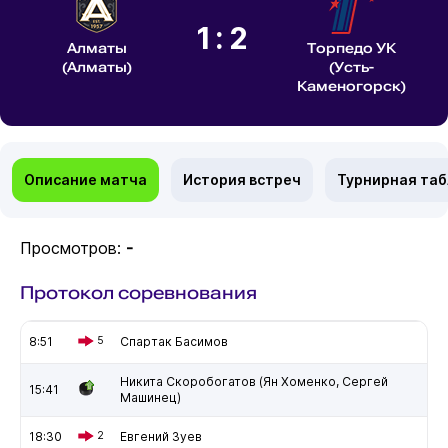
1:2
Алматы
Торпедо УК
(Алматы)
(Усть-
Каменогорск)
Описание матча
История встреч
Турнирная та
Просмотров:
-
Протокол соревнования
8:51
5
Спартак Басимов
Никита Скоробогатов (Ян Хоменко, Сергей
15:41
Машинец)
18:30
2
Евгений Зуев