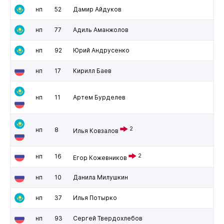
нп
52
Дамир Айдуков
нп
77
Адиль Аманжолов
нп
92
Юрий Андрусенко
нп
17
Кирилл Баев
нп
11
Артем Бурделев
2
нп
8
Илья Ковзалов
нп
16
2
Егор Кожевников
нп
10
Данила Милушкин
нп
37
Илья Потырко
нп
93
Сергей Твердохлебов