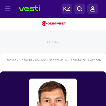
РЕКЛАМА
Главная
•
Новости
•
Хоккей
•
Спортсмены
•
Константин Соколов