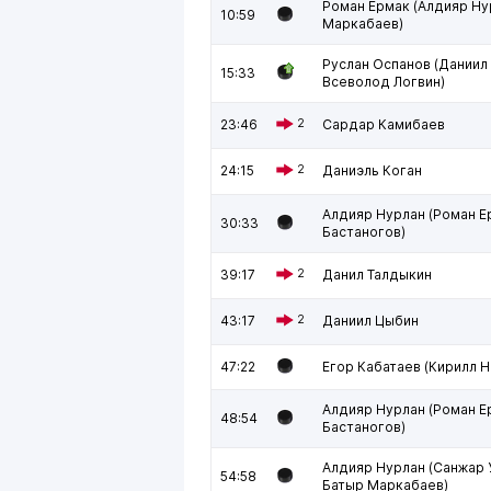
Роман Ермак (Алдияр Ну
10:59
Маркабаев)
Руслан Оспанов (Даниил
15:33
Всеволод Логвин)
23:46
2
Сардар Камибаев
24:15
2
Даниэль Коган
Алдияр Нурлан (Роман Е
30:33
Бастаногов)
39:17
2
Данил Талдыкин
43:17
2
Даниил Цыбин
47:22
Егор Кабатаев (Кирилл Н
Алдияр Нурлан (Роман Е
48:54
Бастаногов)
Алдияр Нурлан (Санжар 
54:58
Батыр Маркабаев)