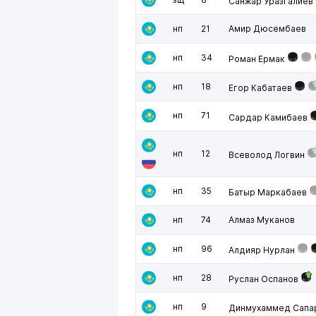
Санжар Уразгалиев
нп
21
Амир Дюсембаев
нп
34
Роман Ермак
нп
18
Егор Кабатаев
нп
71
Сардар Камибаев
нп
12
Всеволод Логвин
нп
35
Батыр Маркабаев
нп
74
Алмаз Муканов
нп
96
Алдияр Нурлан
нп
28
Руслан Оспанов
нп
9
Динмухаммед Сапа