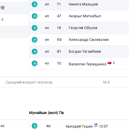
нп
71
Никита Мальцев
нп
47
Акарыс Маткабыл
2
нп
19
Георгий Обухов
нп
69
Александр Своеволин
нп
81
Богдан Тагамбаев
нп
10
2
Валентин Терещенко
Средний возраст игроков
18.9
Мунайши (мол) Пв
кас
вр
Аркадий Гущин
12:07