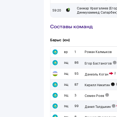
Санжар Уразгалиев (Егор
59:20
Динмухаммед Сапарбек
Составы команд
Барыс (юн)
вр
1
Роман Калмыков
зщ
86
Егор Бастаногов
зщ
93
2
Даниэль Коган
зщ
87
Кирилл Никитин
зщ
3
Семен Роев
зщ
99
Данил Талдыкин
зщ
8