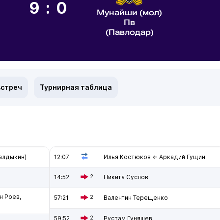
9:0
Мунайши (мол)
Пв
(Павлодар)
встреч
Турнирная таблица
Талдыкин)
12:07
Илья Костюков ⇐ Аркадий Гущин
14:52
2
Никита Суслов
н Роев,
57:21
2
Валентин Терещенко
59:52
2
Рустам Гуняшев