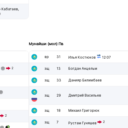
 Кабатаев,
)
Мунайши (мол) Пв
вр
31
Илья Костюков
12:07
2
зщ
13
Богдан Анцельм
зщ
33
Данияр Билимбаев
зщ
29
Дмитрий Васильев
зщ
18
Михаил Григорюк
2
зщ
7
2
Рустам Гуняшев