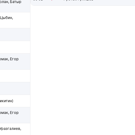
рлан, Батыр
 Цыбин,
рмак, Егор
икитин)
рмак, Егор
Уразгалиев,