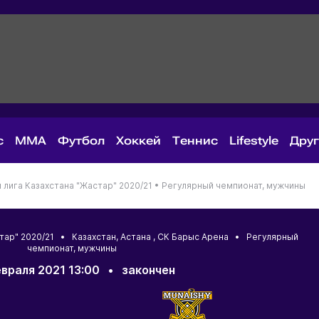
с
MMA
Футбол
Хоккей
Теннис
Lifestyle
Дру
лига Казахстана "Жастар" 2020/21 •
Регулярный чемпионат, мужчины
стар" 2020/21 •
Казахстан
,
Астана
, СК Барыс Арена • Регулярный
чемпионат, мужчины
враля 2021 13:00
•
закончен