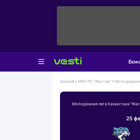
Бок
Хоккей •
МХЛ РК "Жастар" •
Молодежная 
Молодежная лига Казахстана "Жа
25 фе