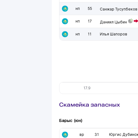
нп
55
Санжар Тусупбеков
нп
17
Даниил Цыбин
нп
11
Илья Шапоров
17.9
Скамейка запасных
Барыс (юн)
вр
31
Юргис Дубинс