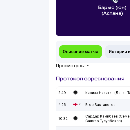
Барыс (юн)
(Астана)
Описание матча
История 
Просмотров:
-
Протокол соревнования
2:49
Кирилл Никитин (Данил 
4:26
2
Егор Бастаногов
Сардар Камибаев (Семе
10:32
Санжар Тусупбеков)