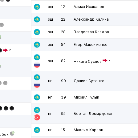
зщ
12
Алмаз Исаканов
зщ
22
Александр Калина
зщ
28
Владислав Кладов
зщ
54
Егор Максименко
2
2
зщ
82
Никита Суслов
нп
99
Даниил Бутенко
нп
39
Михаил Гулый
нп
95
Бертан Демирделен
нп
15
Максим Карпов
рбек