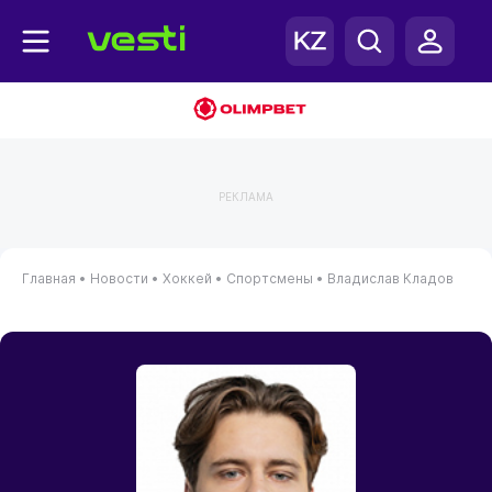
РЕКЛАМА
Главная
•
Новости
•
Хоккей
•
Спортсмены
•
Владислав Кладов