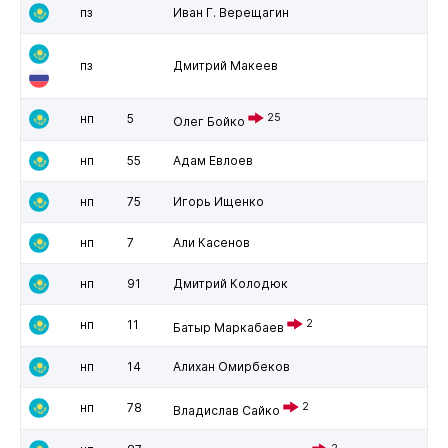
пз
Иван Г. Верещагин
пз
Дмитрий Макеев
нп
5
25
Олег Бойко
нп
55
Адам Евлоев
нп
75
Игорь Ищенко
нп
7
Али Касенов
нп
91
Дмитрий Колодюк
нп
11
2
Батыр Маркабаев
нп
14
Алихан Омирбеков
нп
78
2
Владислав Сайко
2