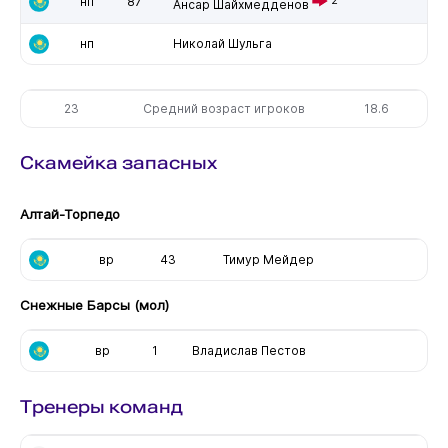
нп
87
Ансар Шайхмедденов
нп
Николай Шульга
23
Средний возраст игроков
18.6
Скамейка запасных
Алтай-Торпедо
вр
43
Тимур Мейдер
Снежные Барсы (мол)
вр
1
Владислав Пестов
Тренеры команд