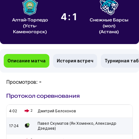
4:1
Алтай-Торпедо
Снежные Барсы
(Усть-
(мол)
Каменогорск)
(Астана)
Описание матча
История встреч
Турнирная та
Просмотров:
-
Протокол соревнования
4:02
2
Дмитрий Белохонов
Павел Скуматов (Ян Хоменко, Александр
17:24
Дзедаев)