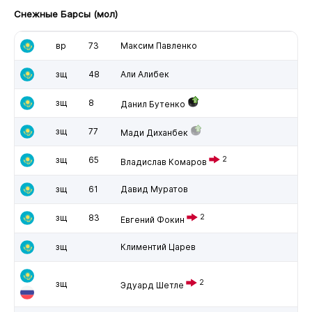
Снежные Барсы (мол)
вр
73
Максим Павленко
зщ
48
Али Алибек
зщ
8
Данил Бутенко
зщ
77
Мади Диханбек
зщ
65
2
Владислав Комаров
зщ
61
Давид Муратов
зщ
83
2
Евгений Фокин
зщ
Климентий Царев
2
зщ
Эдуард Шетле