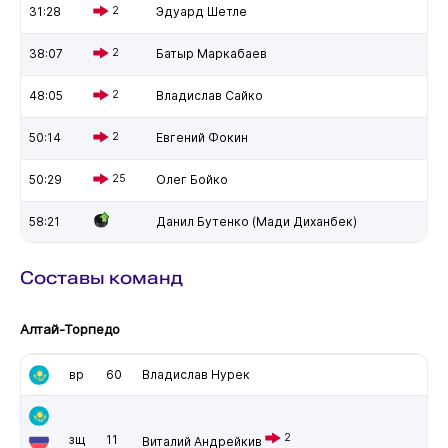
31:28
2
Эдуард Шетле
38:07
2
Батыр Маркабаев
48:05
2
Владислав Сайко
50:14
2
Евгений Фокин
50:29
25
Олег Бойко
58:21
Данил Бутенко (Мади Диханбек)
Составы команд
Алтай-Торпедо
вр
60
Владислав Нурек
2
зщ
11
Виталий Андрейкив