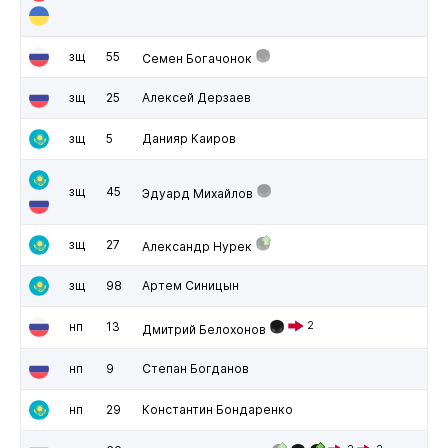
зщ
55
Семен Богачонок
зщ
25
Алексей Дерзаев
зщ
5
Данияр Каиров
зщ
45
Эдуард Михайлов
зщ
27
Александр Нурек
зщ
98
Артем Синицын
нп
13
2
Дмитрий Белохонов
нп
9
Степан Богданов
нп
29
Константин Бондаренко