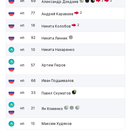
нп
69
2
2
Александр Дзедаев
нп
77
2
Андрей Караваев
нп
16
2
Никита Колобов
нп
92
Никита Линник
нп
10
Никита Назаренко
нп
57
Артем Перов
нп
66
Иван Подшивалов
нп
33
Павел Скуматов
нп
21
Ян Хоменко
нп
15
Максим Худяков