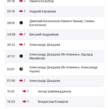
20:19
2
Никита Колобов
20:19
2
Андрей Караваев
Дмитрий Белохонов (Никита Линник, Семен
28:55
Богачонок)
34:58
2
Виталий Андрейкив
36:22
2
Александр Дзедаев
Александр Дзедаев (Ян Хоменко, Эдуард
47:12
Михайлов)
Александр Дзедаев (Ян Хоменко, Александр
52:57
Нурек)
57:06
2
Александр Дзедаев
15:42
2
Ансар Шайхмедденов
16:33
2
Владислав Комаров