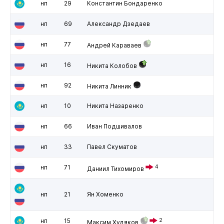
нп
29
Константин Бондаренко
нп
69
Александр Дзедаев
нп
77
Андрей Караваев
нп
16
Никита Колобов
нп
92
Никита Линник
нп
10
Никита Назаренко
нп
66
Иван Подшивалов
нп
33
Павел Скуматов
нп
71
4
Даниил Тихомиров
нп
21
Ян Хоменко
нп
15
2
Максим Худяков