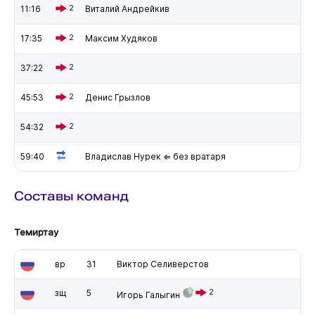
11:16
2
Виталий Андрейкив
17:35
2
Максим Худяков
37:22
2
45:53
2
Денис Грызлов
54:32
2
59:40
Владислав Нурек ⇐ без вратаря
Составы команд
Темиртау
вр
31
Виктор Селиверстов
зщ
5
2
Игорь Галыгин