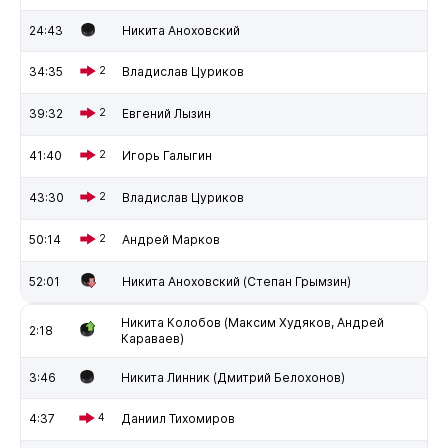
24:43
Никита Аноховский
34:35
2
Владислав Цуриков
39:32
2
Евгений Лызин
41:40
2
Игорь Галыгин
43:30
2
Владислав Цуриков
50:14
2
Андрей Марков
52:01
Никита Аноховский (Степан Грымзин)
Никита Колобов (Максим Худяков, Андрей
2:18
Караваев)
3:46
Никита Линник (Дмитрий Белохонов)
4:37
4
Даниил Тихомиров