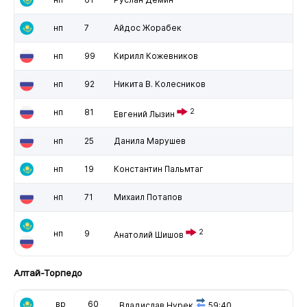
нп
7
Айдос Жорабек
нп
99
Кирилл Кожевников
нп
92
Никита В. Колесников
нп
81
2
Евгений Лызин
нп
25
Данила Марушев
нп
19
Константин Пальмтаг
нп
71
Михаил Потапов
2
нп
9
Анатолий Шишов
Алтай-Торпедо
вр
60
Владислав Нурек
59:40