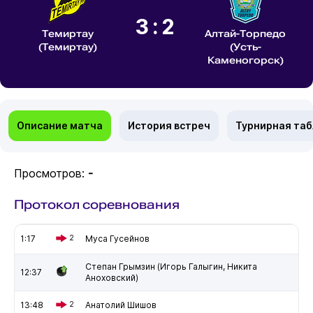
3:2
Темиртау
Алтай-Торпедо
(Темиртау)
(Усть-
Каменогорск)
Описание матча
История встреч
Турнирная та
Просмотров:
-
Протокол соревнования
1:17
2
Муса Гусейнов
Степан Грымзин (Игорь Галыгин, Никита
12:37
Аноховский)
13:48
2
Анатолий Шишов