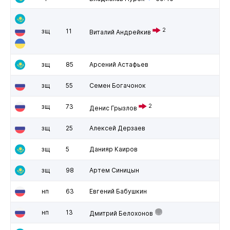
2
зщ
11
Виталий Андрейкив
зщ
85
Арсений Астафьев
зщ
55
Семен Богачонок
зщ
73
2
Денис Грызлов
зщ
25
Алексей Дерзаев
зщ
5
Данияр Каиров
зщ
98
Артем Синицын
нп
63
Евгений Бабушкин
нп
13
Дмитрий Белохонов