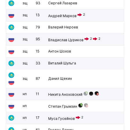
зщ
93
Сергей Лазарев
зщ
13
2
Андрей Марков
зщ
79
Валерий Нероев
зщ
95
2
2
Владислав Цуриков
зщ
15
Антон Шохов
зщ
33
Виталий Шульга
зщ
87
Данил Щекин
нп
11
Никита Аноховский
нп
Степан Грымзин
нп
17
2
Муса Гусейнов
нп
61
Руслан Демин