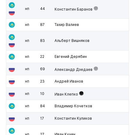
нп
44
Константин Баранов
нп
87
Тахир Валиев
нп
83
Альберт Вишняков
нп
22
Евгений Дерябин
нп
69
Александр Дзедаев
нп
23
Андрей Иванов
нп
10
Иван Клепко
нп
84
Владимир Кочетков
нп
17
Константин Куликов
нп
27
Иван Кучин