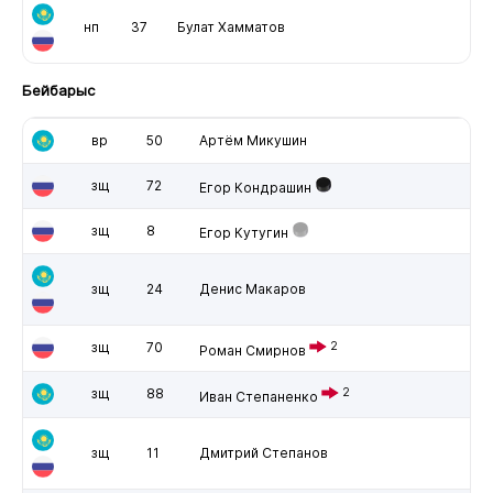
нп
37
Булат Хамматов
Бейбарыс
вр
50
Артём Микушин
зщ
72
Егор Кондрашин
зщ
8
Егор Кутугин
зщ
24
Денис Макаров
зщ
70
2
Роман Смирнов
зщ
88
2
Иван Степаненко
зщ
11
Дмитрий Степанов