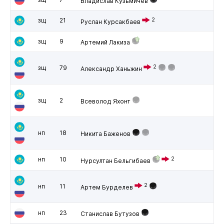
Владислав Кузьмичев
зщ
21
2
Руслан Курсакбаев
зщ
9
Артемий Лакиза
2
зщ
79
Александр Ханьжин
зщ
2
Всеволод Яхонт
нп
18
Никита Баженов
нп
10
2
Нурсултан Бельгибаев
2
нп
11
Артем Бурделев
нп
23
Станислав Бутузов