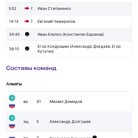
5:52
2
Иван Степаненко
14:14
2
Евгений Чемерилов
34:40
Иван Клепко (Константин Баранов)
Егор Кондрашин (Александр Дзедаев, Егор
38:10
Кутугин)
Составы команд
Алматы
вр
91
Михаил Демидов
зщ
5
Александр Долгушев
зщ
7