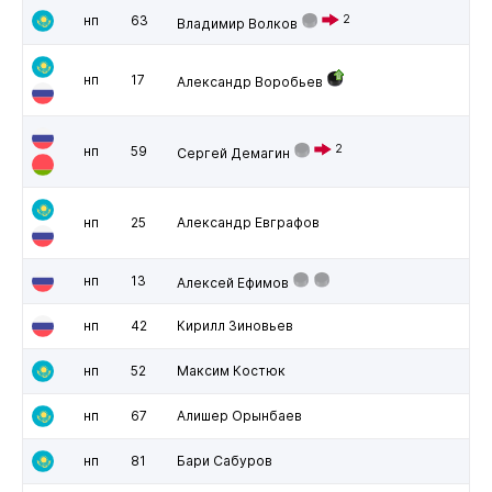
нп
63
2
Владимир Волков
нп
17
Александр Воробьев
2
нп
59
Сергей Демагин
нп
25
Александр Евграфов
нп
13
Алексей Ефимов
нп
42
Кирилл Зиновьев
нп
52
Максим Костюк
нп
67
Алишер Орынбаев
нп
81
Бари Сабуров