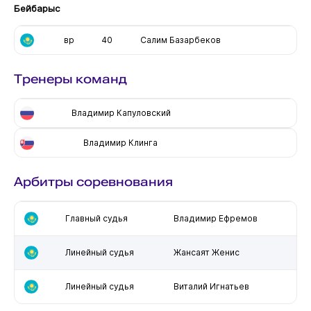
Бейбарыс
вр
40
Салим Базарбеков
Тренеры команд
Владимир Капуловский
Владимир Клинга
Арбитры соревнования
Главный судья
Владимир Ефремов
Линейный судья
Жансаят Женис
Линейный судья
Виталий Игнатьев