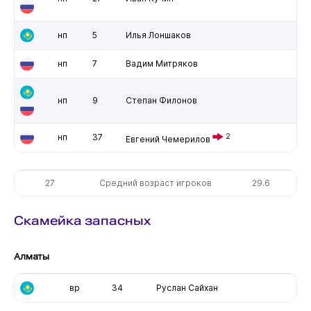
нп
5
Илья Лоншаков
нп
7
Вадим Митряков
нп
9
Степан Филонов
нп
37
2
Евгений Чемерилов
27
Средний возраст игроков
29.6
Скамейка запасных
Алматы
вр
34
Руслан Сайхан