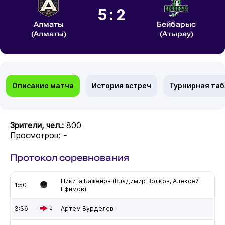
5:2
Алматы
Бейбарыс
(Алматы)
(Атырау)
Описание матча
История встреч
Турнирная та
Зрители, чел.:
800
Просмотров:
-
Протокол соревнования
Никита Баженов (Владимир Волков, Алексей
1:50
Ефимов)
3:36
2
Артем Бурделев