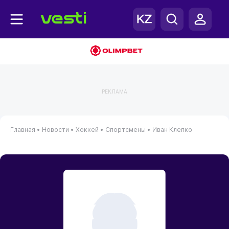
РЕКЛАМА
Главная
•
Новости
•
Хоккей
•
Спортсмены
•
Иван Клепко