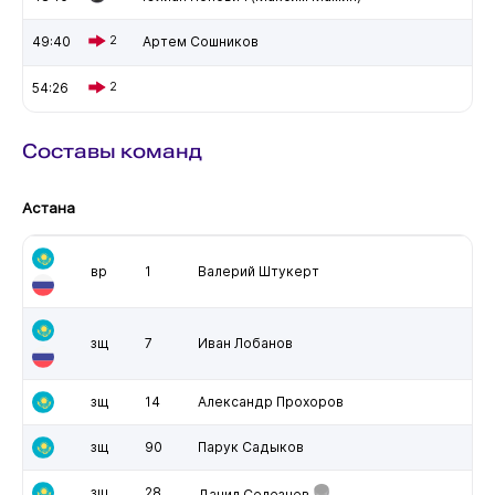
49:40
2
Артем Сошников
54:26
2
Составы команд
Астана
вр
1
Валерий Штукерт
зщ
7
Иван Лобанов
зщ
14
Александр Прохоров
зщ
90
Парук Садыков
зщ
28
Данил Селезнев