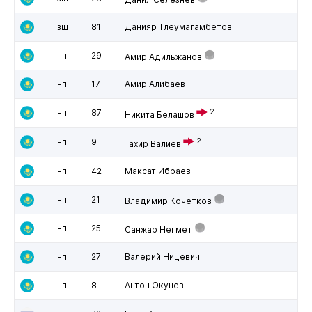
зщ
81
Данияр Тлеумагамбетов
нп
29
Амир Адильжанов
нп
17
Амир Алибаев
нп
87
2
Никита Белашов
нп
9
2
Тахир Валиев
нп
42
Максат Ибраев
нп
21
Владимир Кочетков
нп
25
Санжар Негмет
нп
27
Валерий Ницевич
нп
8
Антон Окунев