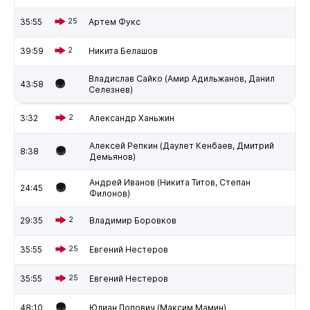
35:55
25
Артем Фукс
39:59
2
Никита Белашов
Владислав Сайко (Амир Адильжанов, Данил
43:58
Селезнев)
3:32
2
Александр Ханьжин
Алексей Репкин (Даулет Кенбаев, Дмитрий
8:38
Демьянов)
Андрей Иванов (Никита Титов, Степан
24:45
Филонов)
29:35
2
Владимир Боровков
35:55
25
Евгений Нестеров
35:55
25
Евгений Нестеров
48:10
Юлиан Попович (Максим Мамин)