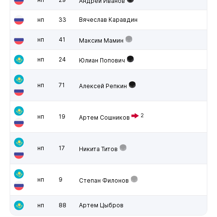
Андрей Иванов
нп
33
Вячеслав Каравдин
нп
41
Максим Мамин
нп
24
Юлиан Попович
нп
71
Алексей Репкин
2
нп
19
Артем Сошников
нп
17
Никита Титов
нп
9
Степан Филонов
нп
88
Артем Цыбров