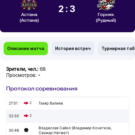
2:3
Астана
Горняк
(Астана)
(Рудный)
Описание матча
История встреч
Турнирная та
Зрители, чел.:
68
Просмотров:
-
Протокол соревнования
27:51
2
Тахир Валиев
32:30
2
Владислав Сайко (Владимир Кочетков,
35:48
Санжар Негмет)