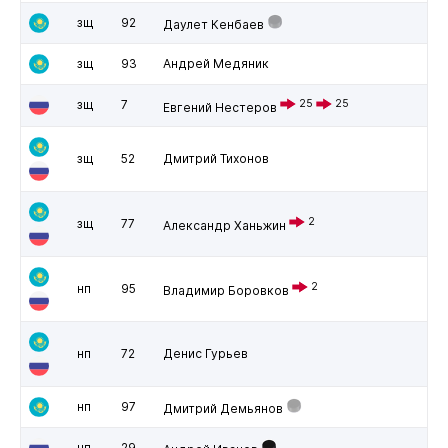
зщ
92
Даулет Кенбаев
зщ
93
Андрей Медяник
зщ
7
25
25
Евгений Нестеров
зщ
52
Дмитрий Тихонов
2
зщ
77
Александр Ханьжин
2
нп
95
Владимир Боровков
нп
72
Денис Гурьев
нп
97
Дмитрий Демьянов
нп
29