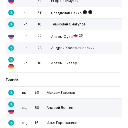
нп
72
Егор Рахимуллин
нп
78
Владислав Сайко
нп
10
Темирлан Смагулов
нп
22
25
Артем Фукс
нп
23
Андрей Хрестьяновский
нп
18
Артем Шиллер
Горняк
вр
30
Максим Грязнов
зщ
80
Андрей Волгин
зщ
16
Илья Горожанинов