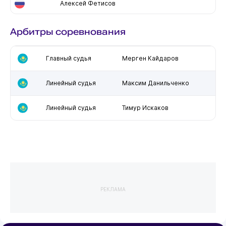
Алексей Фетисов
Арбитры соревнования
Главный судья
Мерген Кайдаров
Линейный судья
Максим Данильченко
Линейный судья
Тимур Искаков
РЕКЛАМА