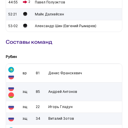
44:55
2
Павел Полуэктов
52:21
Майк Далхейсен
53:02
Александр Шин (Евгений Рымарев)
Составы команд
Рубин
вр
81
Денис Франскевич
зщ
85
Андрей Антонов
зщ
22
Игорь Гладун
зщ
34
Виталий Зотов