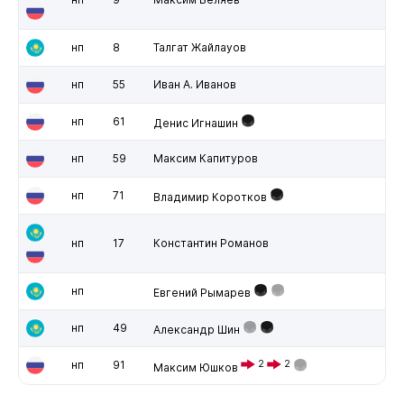
нп
8
Талгат Жайлауов
нп
55
Иван А. Иванов
нп
61
Денис Игнашин
нп
59
Максим Капитуров
нп
71
Владимир Коротков
нп
17
Константин Романов
нп
Евгений Рымарев
нп
49
Александр Шин
нп
91
2
2
Максим Юшков