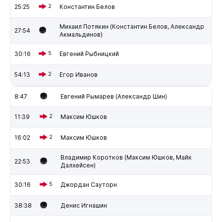
25:25
2
Константин Белов
Михаил Потякин (Константин Белов, Александр
27:54
Акмальдинов)
30:16
5
Евгений Рыбницкий
54:13
2
Егор Иванов
8:47
Евгений Рымарев (Александр Шин)
11:39
2
Максим Юшков
16:02
2
Максим Юшков
Владимир Коротков (Максим Юшков, Майк
22:53
Далхейсен)
30:16
5
Джордан Сауторн
38:38
Денис Игнашин