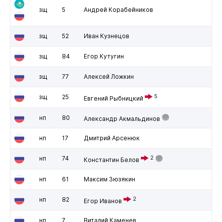
зщ
5
Андрей Корабейников
зщ
52
Иван Кузнецов
зщ
84
Егор Кутугин
зщ
77
Алексей Ложкин
зщ
25
5
Евгений Рыбницкий
нп
80
Александр Акмальдинов
нп
17
Дмитрий Арсенюк
нп
74
2
Константин Белов
нп
61
Максим Зюзякин
нп
82
2
Егор Иванов
нп
7
Виталий Каменев