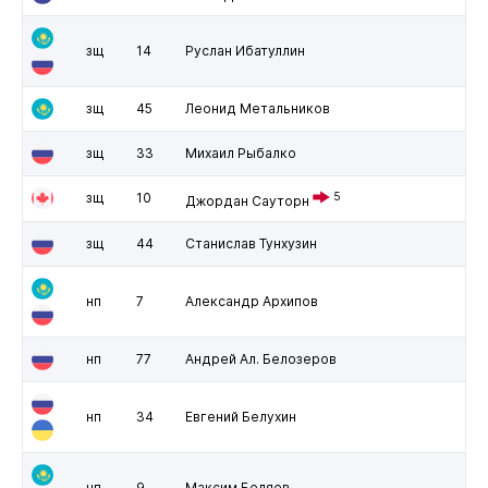
зщ
14
Руслан Ибатуллин
зщ
45
Леонид Метальников
зщ
33
Михаил Рыбалко
зщ
10
5
Джордан Сауторн
зщ
44
Станислав Тунхузин
нп
7
Александр Архипов
нп
77
Андрей Ал. Белозеров
нп
34
Евгений Белухин
нп
9
Максим Беляев