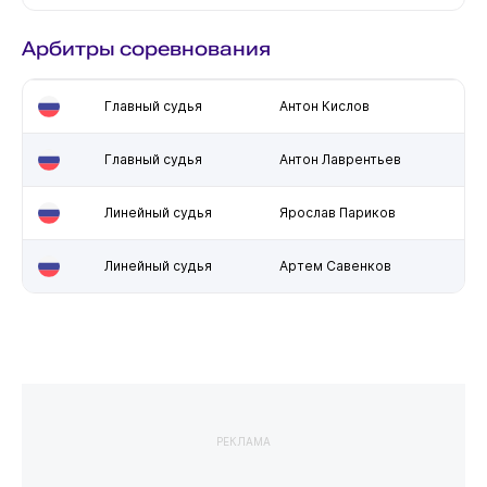
Арбитры соревнования
Главный судья
Антон Кислов
Главный судья
Антон Лаврентьев
Линейный судья
Ярослав Париков
Линейный судья
Артем Савенков
РЕКЛАМА