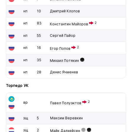
нп
10
Дмитрий Клопов
нп
83
2
Константин Майоров
нп
55
Сергей Пайор
нп
16
2
Егор Попов
нп
35
Михаил Потякин
нп
28
Денис Ячменев
Торпедо УК
2
вр
Павел Полуэктов
зщ
5
Максим Веревкин
зщ
2
Майк Далхейсен