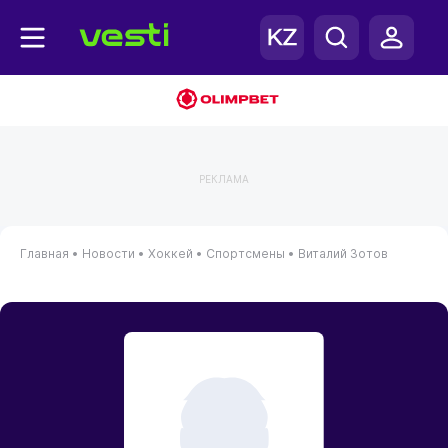
РЕКЛАМА
Главная
•
Новости
•
Хоккей
•
Спортсмены
•
Виталий Зотов