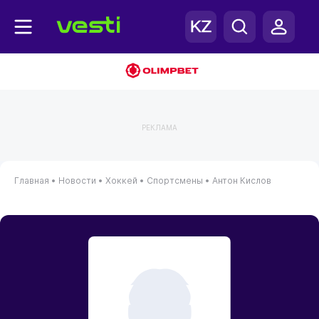
РЕКЛАМА
Главная
•
Новости
•
Хоккей
•
Спортсмены
•
Антон Кислов