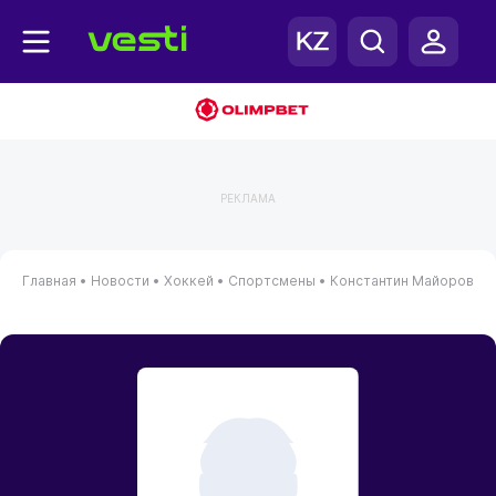
РЕКЛАМА
Главная
•
Новости
•
Хоккей
•
Спортсмены
•
Константин Майоров