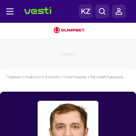
РЕКЛАМА
Главная
•
Новости
•
Хоккей
•
Спортсмены
•
Евгений Рымарев