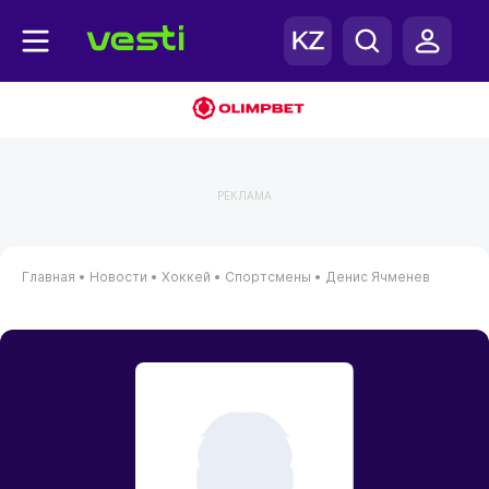
РЕКЛАМА
Главная
•
Новости
•
Хоккей
•
Спортсмены
•
Денис Ячменев