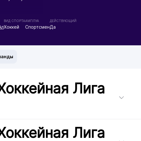
ВИД СПОРТА
АМПЛУА
ДЕЙСТВУЮЩИЙ
Ал
Хоккей
Спортсмен
Да
манды
Хоккейная Лига
Хоккейная Лига