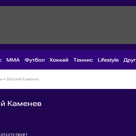
с
MMA
Футбол
Хоккей
Теннис
Lifestyle
Дру
ны
•
Виталий Каменев
ий Каменев
я
 отсутствует