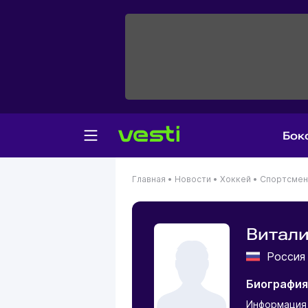
Бок
Главная
•
Новости
•
Хоккей
•
Спортсме
Витал
Росси
Биография
Информация