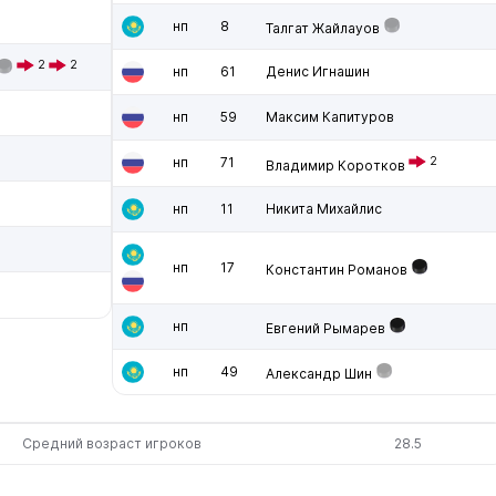
нп
8
Талгат Жайлауов
2
2
нп
61
Денис Игнашин
нп
59
Максим Капитуров
нп
71
2
Владимир Коротков
нп
11
Никита Михайлис
нп
17
Константин Романов
нп
Евгений Рымарев
нп
49
Александр Шин
Средний возраст игроков
28.5