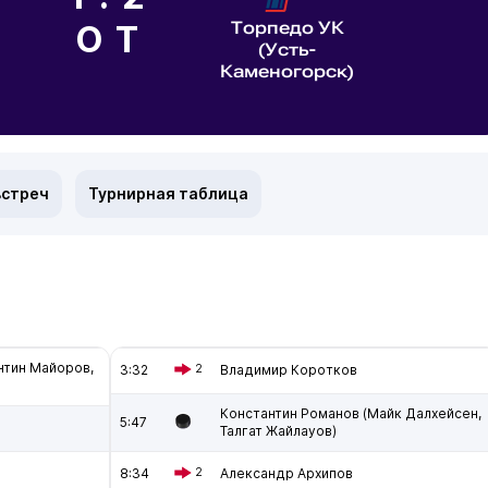
Торпедо УК
ОТ
(Усть-
Каменогорск)
встреч
Турнирная таблица
нтин Майоров,
3:32
2
Владимир Коротков
Константин Романов (Майк Далхейсен,
5:47
Талгат Жайлауов)
8:34
2
Александр Архипов