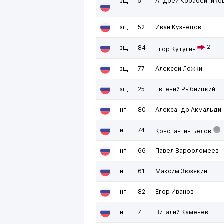
зщ
5
Андрей Корабейнико
зщ
52
Иван Кузнецов
зщ
84
2
Егор Кутугин
зщ
77
Алексей Ложкин
зщ
25
Евгений Рыбницкий
нп
80
Александр Акмальди
нп
74
Константин Белов
нп
66
Павел Варфоломеев
нп
61
Максим Зюзякин
нп
82
Егор Иванов
нп
7
Виталий Каменев