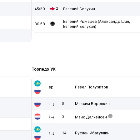
45:39
2
Евгений Белухин
Евгений Рымарев (Александр Шин,
80:58
Евгений Белухин)
Торпедо УК
вр
Павел Полуэктов
зщ
5
Максим Веревкин
зщ
2
Майк Далхейсен
зщ
14
Руслан Ибатуллин