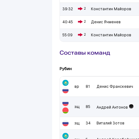
39:32
2
Константин Майоров
40:45
2
Денис Ячменев
55:09
2
Константин Майоров
Составы команд
Рубин
вр
81
Денис Франскевич
зщ
85
Андрей Антонов
зщ
34
Виталий Зотов