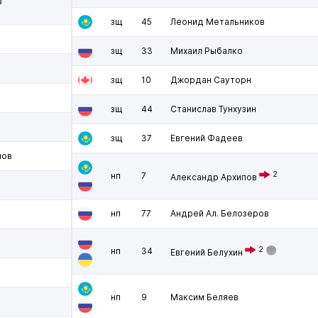
в
зщ
45
Леонид Метальников
зщ
33
Михаил Рыбалко
зщ
10
Джордан Сауторн
зщ
44
Станислав Тунхузин
зщ
37
Евгений Фадеев
нов
2
нп
7
Александр Архипов
нп
77
Андрей Ал. Белозеров
2
нп
34
Евгений Белухин
нп
9
Максим Беляев