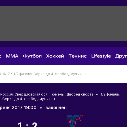
с
MMA
Футбол
Хоккей
Теннис
Lifestyle
Дру
016/17 •
1/2 финала, Серия до 4-х побед, мужчины
•
Россия
,
Свердловская обл.
,
Тюмень
, Дворец спорта • 1/2 финала,
Серия до 4-х побед, мужчины
преля 2017 19:00
•
закончен
1:2