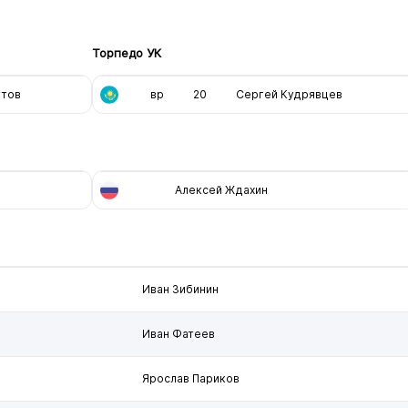
Торпедо УК
утов
вр
20
Сергей Кудрявцев
Алексей Ждахин
Иван Зибинин
Иван Фатеев
Ярослав Париков