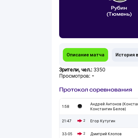
Рубин
(Тюмень)
Описание матча
История 
Зрители, чел.:
3350
Просмотров:
-
Протокол соревнования
Андрей Антонов (Конста
1:58
Константин Белов)
21:47
2
Егор Кутугин
33:05
2
Дмитрий Клопов