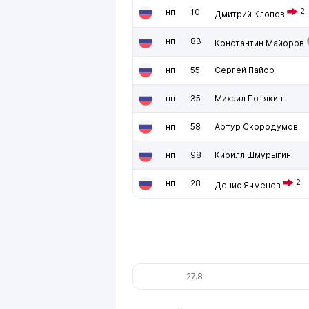
нп
10
2
Дмитрий Клопов
нп
83
Константин Майоров
нп
55
Сергей Пайор
нп
35
Михаил Потякин
нп
58
Артур Скородумов
нп
98
Кирилл Шмурыгин
нп
28
2
Денис Ячменев
27.8