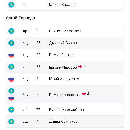
нп
Данияр Хасенов
Алтай-Торпедо
вр
1
Бахтияр Каратаев
зщ
85
Дмитрий Быков
зщ
28
Роман Вяткин
зщ
22
2
Евгений Евсеев
зщ
2
Юрий Иванченко
2
зщ
21
Роман Коваленко
зщ
77
Руслан Курсакбаев
зщ
4
Данил Свинухов