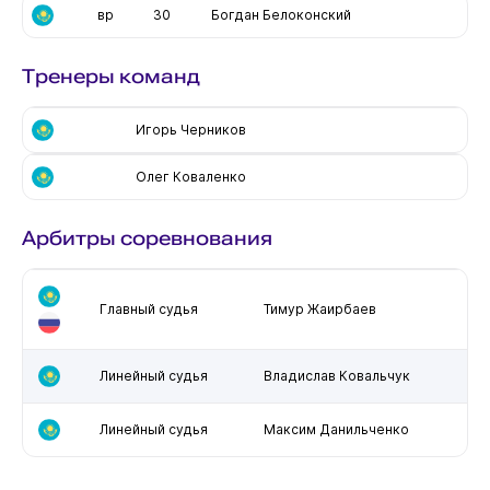
вр
30
Богдан Белоконский
Тренеры команд
Игорь Черников
Олег Коваленко
Арбитры соревнования
Главный судья
Тимур Жаирбаев
Линейный судья
Владислав Ковальчук
Линейный судья
Максим Данильченко