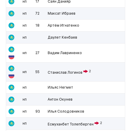
нп
17
Саян Данияр
нп
72
Максат Ибраев
нп
18
Артём Игнатенко
нп
Даулет Кенбаев
нп
27
Вадим Лавриненко
2
нп
55
Станислав Логинов
нп
Ильяс Негмет
нп
Антон Окунев
нп
93
Илья Солодовников
нп
2
Есмуханбет Толепберген