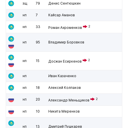
зщ
79
Денис Сентюшкин
нп
7
Кайсар Аманов
нп
33
2
Роман Ахроменков
нп
95
Владимир Боровков
2
нп
15
Досжан Есиркенов
нп
Иван Казаченко
нп
18
Алексей Колпаков
нп
20
2
Александр Меньщиков
нп
10
Никита Меренков
нп
13
Дмитрий Пушкарев