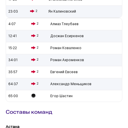
23:03
2
Ян Калиновский
4:07
2
Алмаз Тлеубаев
12:41
2
Досжан Есиркенов
15:22
2
Роман Коваленко
34:01
2
Роман Ахроменков
35:57
2
Евгений Евсеев
64:37
2
Александр Меньщиков
65:00
Егор Шастин
Составы команд
Астана