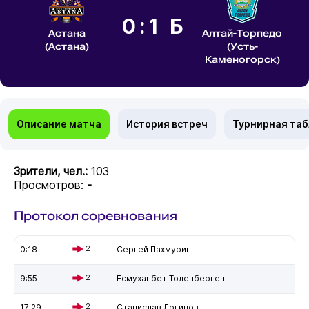
0:1 Б
Астана
Алтай-Торпедо
(Астана)
(Усть-
Каменогорск)
Описание матча
История встреч
Турнирная та
Зрители, чел.:
103
Просмотров:
-
Протокол соревнования
0:18
2
Сергей Пахмурин
9:55
2
Есмуханбет Толепберген
17:29
2
Станислав Логинов