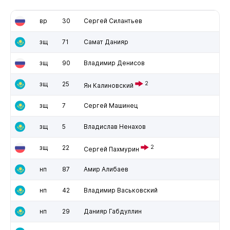
вр
30
Сергей Силантьев
зщ
71
Самат Данияр
зщ
90
Владимир Денисов
зщ
25
2
Ян Калиновский
зщ
7
Сергей Машинец
зщ
5
Владислав Ненахов
зщ
22
2
Сергей Пахмурин
нп
87
Амир Алибаев
нп
42
Владимир Васьковский
нп
29
Данияр Габдуллин