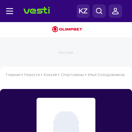
РЕКЛАМА
Главная
•
Новости
•
Хоккей
•
Спортсмены
•
Илья Солодовников