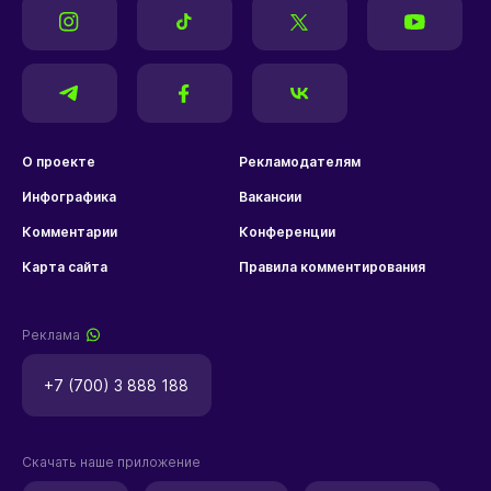
О проекте
Рекламодателям
Инфографика
Вакансии
Комментарии
Конференции
Карта сайта
Правила комментирования
Реклама
+7 (700) 3 888 188
Скачать наше приложение