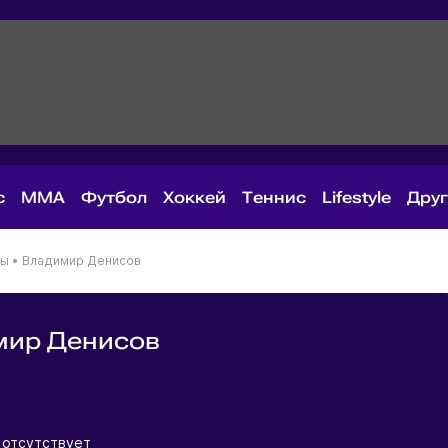
с
MMA
Футбол
Хоккей
Теннис
Lifestyle
Дру
ны
•
Владимир Денисов
мир Денисов
я
 отсутствует