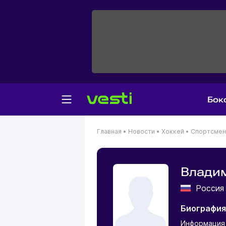
Бок
Главная
•
Новости
•
Хоккей
•
Спортсме
Влади
Росси
Биография
Информация