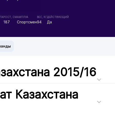
ТА
РОСТ, СМ
АМПЛУА
ВЕС, КГ
ДЕЙСТВУЮЩИЙ
187
Спортсмен
94
Да
манды
захстана 2015/16
ат Казахстана