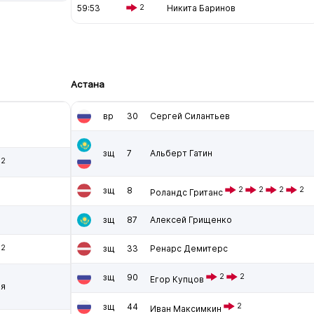
59:53
2
Никита Баринов
Астана
вр
30
Сергей Силантьев
зщ
7
Альберт Гатин
12
зщ
8
2
2
2
2
Роландс Гританс
зщ
87
Алексей Грищенко
2
зщ
33
Ренарс Демитерс
зщ
90
2
2
Егор Купцов
ня
зщ
44
2
Иван Максимкин