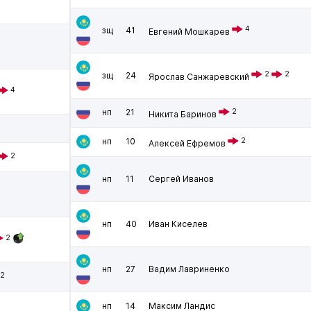
4
зщ
41
Евгений Мошкарев
2
2
зщ
24
Ярослав Санжаревский
4
нп
21
2
Никита Баринов
нп
10
2
Алексей Ефремов
2
нп
11
Сергей Иванов
нп
40
Иван Киселев
2
нп
27
Вадим Лавриненко
2
нп
14
Максим Ландис