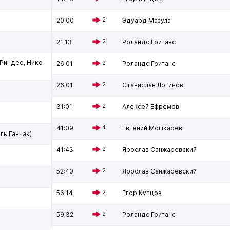
20:00
2
Эдуард Мазула
21:13
2
Роландс Гританс
 Риндео, Нико
26:01
2
Роландс Гританс
26:01
2
Станислав Логинов
31:01
2
Алексей Ефремов
41:09
4
Евгений Мошкарев
ль Ганчак)
41:43
2
Ярослав Санжаревский
52:40
2
Ярослав Санжаревский
56:14
2
Егор Купцов
59:32
2
Роландс Гританс