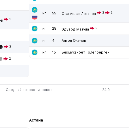
2
2
нп
55
Станислав Логинов
2
ов
нп
28
2
Эдуард Мазула
нп
4
Антон Окунев
2
нп
15
Бекмуханбет Толепберген
2
Средний возраст игроков
24.9
Астана