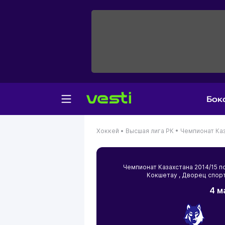
Бок
Хоккей •
Высшая лига РК •
Чемпионат Каз
Чемпионат Казахстана 2014/15 
Кокшетау
, Дворец спорт
4 м