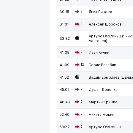
30:15
2
Яник Риндео
31:01
4
Алексей Шорохов
Артурс Озолиньш (Яник
33:32
Аалтонен)
41:09
2
Иван Кучин
41:09
12
Борис Валабик
41:52
Вадим Ермолаев (Даниэ
45:02
2
Душан Девечка
46:43
2
Мартин Кришка
52:40
2
Никита Мокин
59:32
2
Артурс Озолиньш