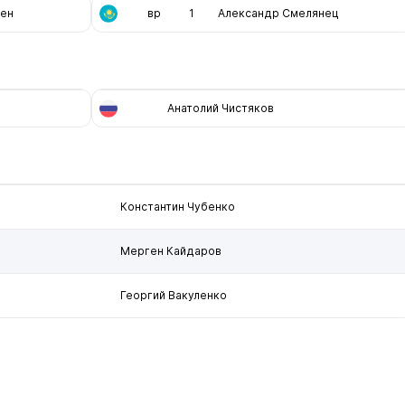
нен
вр
1
Александр Смелянец
Анатолий Чистяков
Константин Чубенко
Мерген Кайдаров
Георгий Вакуленко