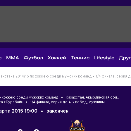
с
MMA
Футбол
Хоккей
Теннис
Lifestyle
Дру
ахстана 2014/15 по хоккею среди мужских команд •
1/4 финала, серия 
по хоккею среди мужских команд •
Казахстан
,
Акмолинская обл.
,
а «Бурабай» • 1/4 финала, серия до 4-х побед, мужчины
арта 2015 19:00
•
закончен