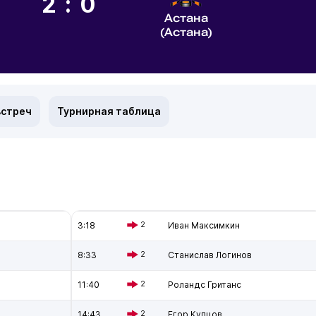
2:0
Астана
(Астана)
встреч
Турнирная таблица
3:18
2
Иван Максимкин
8:33
2
Станислав Логинов
11:40
2
Роландс Гританс
14:43
2
Егор Купцов