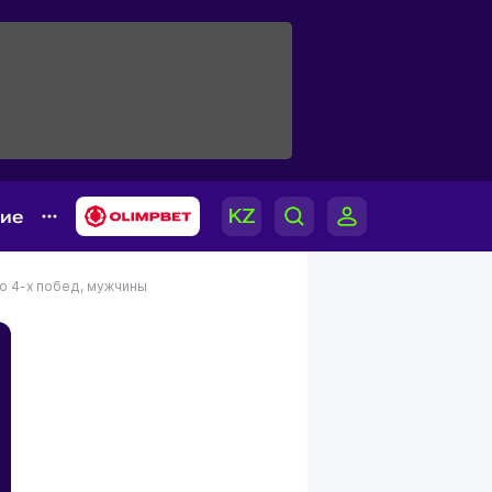
гие
до 4-х побед, мужчины