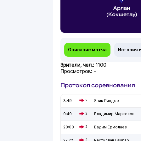
Арлан
(Кокшетау)
Описание матча
История 
Зрители, чел.:
1100
Просмотров:
-
Протокол соревнования
3:49
2
Яник Риндео
9:49
2
Владимир Маркелов
20:00
2
Вадим Ермолаев
27:22
2
Растислав Гашпар