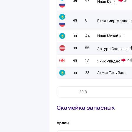
2
нп
27
Иван Кучин
нп
8
Владимир Маркел
нп
44
Иван Михайлов
нп
55
Артурс Озолиньш
нп
17
2
Яник Риндео
нп
23
Алмаз Тлеубаев
28.8
Скамейка запасных
Арлан