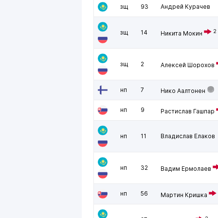
зщ
93
Андрей Курачев
2
зщ
14
Никита Мокин
зщ
2
Алексей Шорохов
нп
7
Нико Аалтонен
нп
9
Растислав Гашпар
нп
11
Владислав Елаков
нп
32
Вадим Ермолаев
нп
56
Мартин Кришка