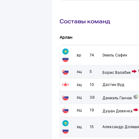
Составы команд
Арлан
вр
74
Эмиль Сафин
зщ
5
Борис Валабик
зщ
10
Дастин Вуд
зщ
39
Даниэль Ганчак
зщ
19
Душан Девечка
зщ
15
Александр Долиш