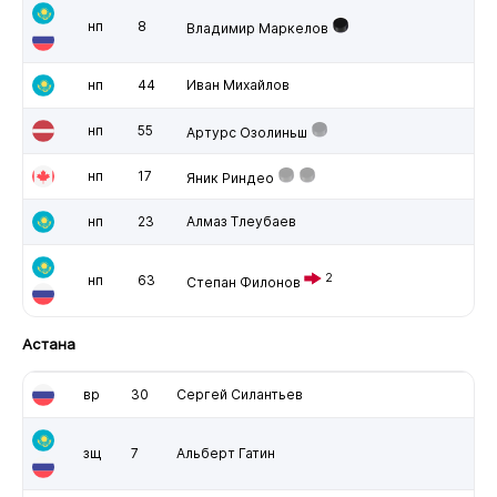
нп
8
Владимир Маркелов
нп
44
Иван Михайлов
нп
55
Артурс Озолиньш
нп
17
Яник Риндео
нп
23
Алмаз Тлеубаев
2
нп
63
Степан Филонов
Астана
вр
30
Сергей Силантьев
зщ
7
Альберт Гатин