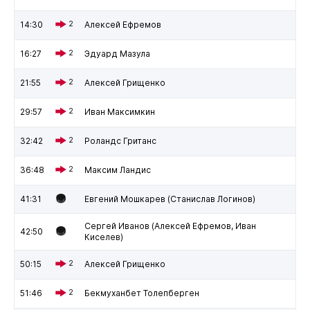
14:30
2
Алексей Ефремов
16:27
2
Эдуард Мазула
21:55
2
Алексей Грищенко
29:57
2
Иван Максимкин
32:42
2
Роландс Гританс
36:48
2
Максим Ландис
41:31
Евгений Мошкарев (Станислав Логинов)
Сергей Иванов (Алексей Ефремов, Иван
42:50
Киселев)
50:15
2
Алексей Грищенко
51:46
2
Бекмуханбет Толепберген