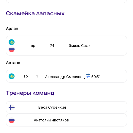
Скамейка запасных
Арлан
вр
74
Эмиль Сафин
Астана
вр
1
Александр Смелянец
59:51
Тренеры команд
Веса Суренкин
Анатолий Чистяков