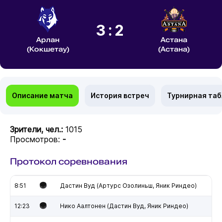
3:2
Арлан
Астана
(Кокшетау)
(Астана)
Описание матча
История встреч
Турнирная та
Зрители, чел.:
1015
Просмотров:
-
Протокол соревнования
8:51
Дастин Вуд (Артурс Озолиньш, Яник Риндео)
12:23
Нико Аалтонен (Дастин Вуд, Яник Риндео)