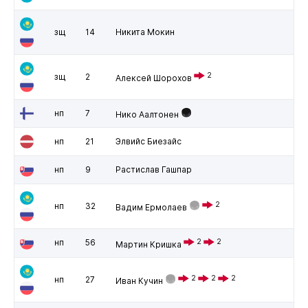
зщ
14
Никита Мокин
2
зщ
2
Алексей Шорохов
нп
7
Нико Аалтонен
нп
21
Элвийс Биезайс
нп
9
Растислав Гашпар
2
нп
32
Вадим Ермолаев
нп
56
2
2
Мартин Кришка
2
2
2
нп
27
Иван Кучин