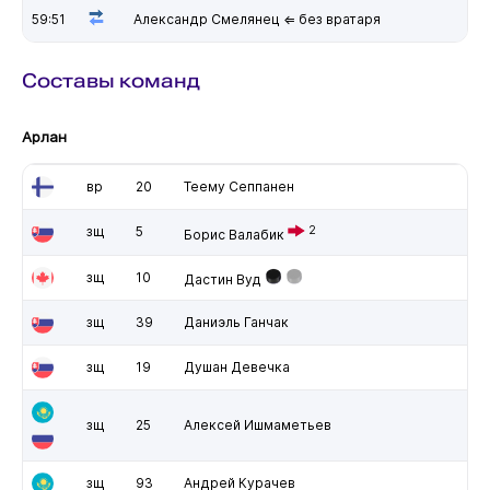
59:51
Александр Смелянец ⇐ без вратаря
Составы команд
Арлан
вр
20
Теему Сеппанен
зщ
5
2
Борис Валабик
зщ
10
Дастин Вуд
зщ
39
Даниэль Ганчак
зщ
19
Душан Девечка
зщ
25
Алексей Ишмаметьев
зщ
93
Андрей Курачев