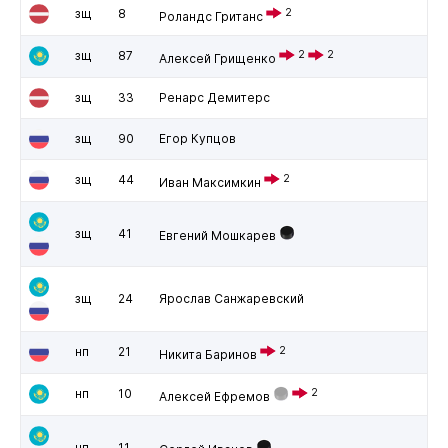
зщ
8
2
Роландс Гританс
зщ
87
2
2
Алексей Грищенко
зщ
33
Ренарс Демитерс
зщ
90
Егор Купцов
зщ
44
2
Иван Максимкин
зщ
41
Евгений Мошкарев
зщ
24
Ярослав Санжаревский
нп
21
2
Никита Баринов
нп
10
2
Алексей Ефремов
нп
11