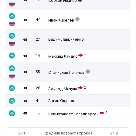
Сергей Иванов
нп
40
Иван Киселев
нп
27
Вадим Лавриненко
нп
14
2
Максим Ландис
нп
55
Станислав Логинов
нп
28
2
Эдуард Мазула
нп
4
Антон Окунев
нп
15
2
Бекмуханбет Толепберген
28.1
Средний возраст игроков
24.9