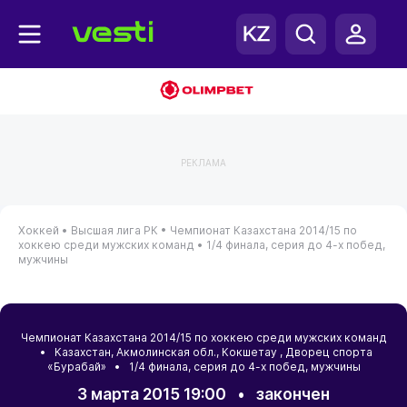
РЕКЛАМА
Хоккей •
Высшая лига РК •
Чемпионат Казахстана 2014/15 по
хоккею среди мужских команд •
1/4 финала, серия до 4-х побед,
мужчины
Чемпионат Казахстана 2014/15 по хоккею среди мужских команд
•
Казахстан
,
Акмолинская обл.
,
Кокшетау
, Дворец спорта
«Бурабай» • 1/4 финала, серия до 4-х побед, мужчины
3 марта 2015 19:00
•
закончен