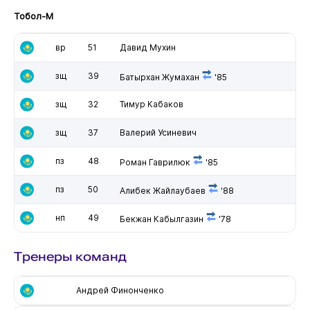
Тобол-М
вр
51
Давид Мухин
зщ
39
Батырхан Жумахан
'85
зщ
32
Тимур Кабаков
зщ
37
Валерий Усиневич
пз
48
Роман Гаврилюк
'85
пз
50
Алибек Жайлаубаев
'88
нп
49
Бекжан Кабылгазин
'78
Тренеры команд
Андрей Финонченко