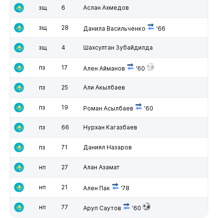
зщ
6
Аслан Ахмедов
зщ
28
Данила Васильченко
'66
зщ
4
Шахсултан Зубайдилда
пз
17
Ален Айманов
'60
пз
25
Али Акылбаев
пз
19
Роман Асылбаев
'60
пз
66
Нурхан Кагазбаев
пз
71
Даниял Назаров
нп
27
Алан Азамат
нп
21
Ален Пак
'78
нп
77
Аруп Саутов
'60