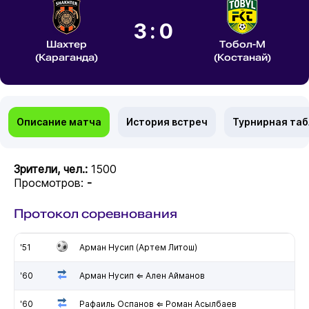
3:0
Шахтер
Тобол-М
(Караганда)
(Костанай)
Описание матча
История встреч
Турнирная та
Зрители, чел.:
1500
Просмотров:
-
Протокол соревнования
'51
Арман Нусип (Артем Литош)
'60
Арман Нусип ⇐ Ален Айманов
'60
Рафаиль Оспанов ⇐ Роман Асылбаев