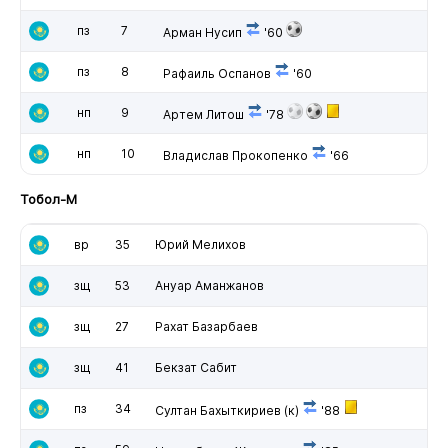
пз
7
Арман Нусип
'60
пз
8
Рафаиль Оспанов
'60
нп
9
Артем Литош
'78
нп
10
Владислав Прокопенко
'66
Тобол-М
вр
35
Юрий Мелихов
зщ
53
Ануар Аманжанов
зщ
27
Рахат Базарбаев
зщ
41
Бекзат Сабит
пз
34
Султан Бахыткириев
(к)
'88