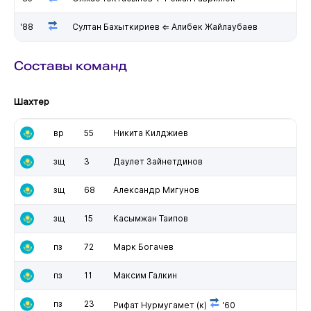
'88
Султан Бахыткириев ⇐ Алибек Жайлаубаев
Составы команд
Шахтер
вр
55
Никита Килджиев
зщ
3
Даулет Зайнетдинов
зщ
68
Александр Мигунов
зщ
15
Касымжан Таипов
пз
72
Марк Богачев
пз
11
Максим Галкин
пз
23
Рифат Нурмугамет
(к)
'60