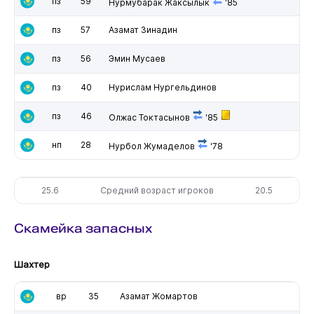
пз
59
Нурмубарак Жаксылык
'85
пз
57
Азамат Зинадин
пз
56
Эмин Мусаев
пз
40
Нурислам Нургельдинов
пз
46
Олжас Токтасынов
'85
нп
28
Нурбол Жумаделов
'78
25.6
Средний возраст игроков
20.5
Скамейка запасных
Шахтер
вр
35
Азамат Жомартов