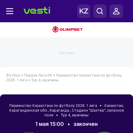
РЕКЛАМА
Футбол •
Первая Лига РК •
Первенство Казахстана по футболу
2026. 1 лига •
Тур 4, мужчины
Первенство Казахстана по футболу 2026. 1 лига •
Казахстан
,
Карагандинская обл.
,
Караганда
, Стадион "Шахтер", запасное
поле • Тур 4, мужчины
1 мая 15:00
•
закончен