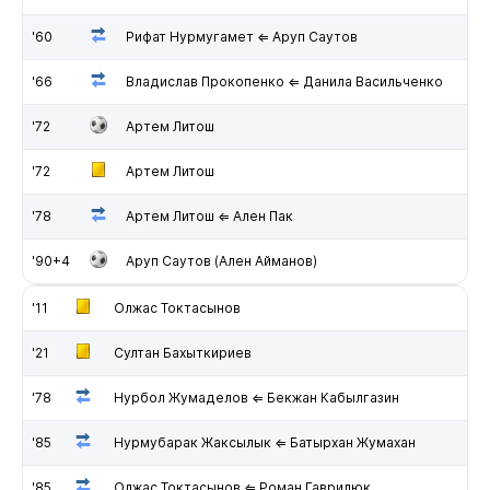
'60
Рифат Нурмугамет ⇐ Аруп Саутов
'66
Владислав Прокопенко ⇐ Данила Васильченко
'72
Артем Литош
'72
Артем Литош
'78
Артем Литош ⇐ Ален Пак
'90+4
Аруп Саутов (Ален Айманов)
'11
Олжас Токтасынов
'21
Султан Бахыткириев
'78
Нурбол Жумаделов ⇐ Бекжан Кабылгазин
'85
Нурмубарак Жаксылык ⇐ Батырхан Жумахан
'85
Олжас Токтасынов ⇐ Роман Гаврилюк