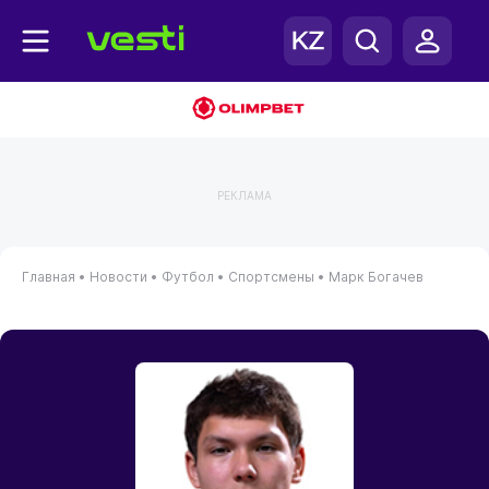
РЕКЛАМА
Главная
•
Новости
•
Футбол
•
Спортсмены
•
Марк Богачев