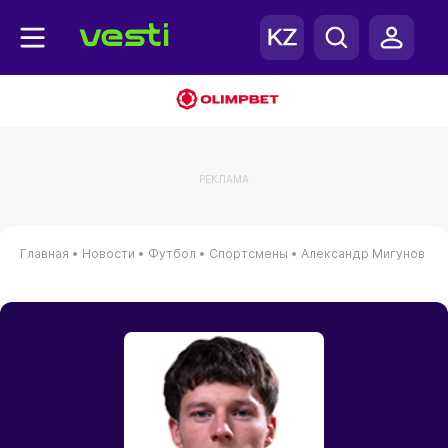
РЕКЛАМА
Главная
•
Новости
•
Футбол
•
Спортсмены
•
Александр Мигунов