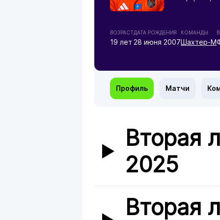
ВОЗРАСТ
ДАТА РОЖДЕНИЯ
КОМАНДЫ
В
19 лет
28 июня 2007
Шахтер-М
Профиль
Матчи
Ко
Вторая л
2025
Вторая л