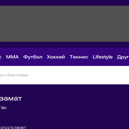
с
MMA
Футбол
Хоккей
Теннис
Lifestyle
Дру
ны
•
Алан Азамат
Азамат
тан
отсутствует