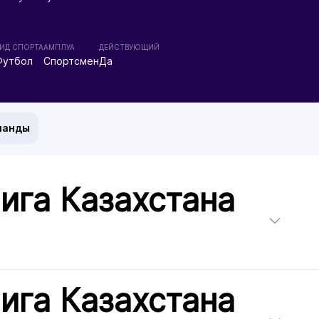
ИД СПОРТА
АМПЛУА
ДЕЙСТВУЮЩИЙ
Футбол
Спортсмен
Да
манды
ига Казахстана
ига Казахстана