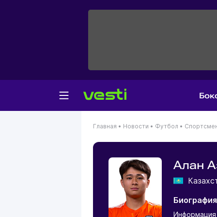
Бок
Главная
•
Новости
•
Футбол
•
Спортсме
Алан 
Казахс
Биография
Информация 