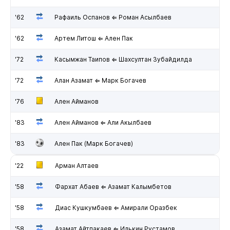
'62
Рафаиль Оспанов ⇐ Роман Асылбаев
'62
Артем Литош ⇐ Ален Пак
'72
Касымжан Таипов ⇐ Шахсултан Зубайдилда
'72
Алан Азамат ⇐ Марк Богачев
'76
Ален Айманов
'83
Ален Айманов ⇐ Али Акылбаев
'83
Ален Пак (Марк Богачев)
'22
Арман Алтаев
'58
Фархат Абаев ⇐ Азамат Калымбетов
'58
Диас Кушкумбаев ⇐ Амирали Оразбек
'58
Азамат Айтпакаев ⇐ Илькин Рустамов