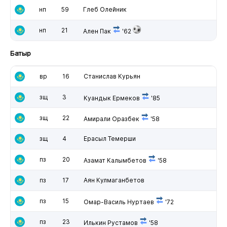
нп
59
Глеб Олейник
нп
21
Ален Пак
'62
Батыр
вр
16
Станислав Курьян
зщ
3
Куандык Ермеков
'85
зщ
22
Амирали Оразбек
'58
зщ
4
Ерасыл Темерши
пз
20
Азамат Калымбетов
'58
пз
17
Аян Кулмаганбетов
пз
15
Омар-Василь Нуртаев
'72
пз
23
Илькин Рустамов
'58