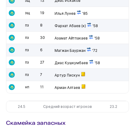
зщ
13
Диас Искаков
зщ
19
Илья Лунев
'85
пз
8
Фархат Абаев
(к)
'58
пз
30
Азамат Айтпакаев
'58
пз
6
Магжан Бауржан
'72
пз
27
Диас Кушкумбаев
'58
пз
7
Артур Пискун
нп
11
Арман Алтаев
24.5
Средний возраст игроков
23.2
Скамейка запасных