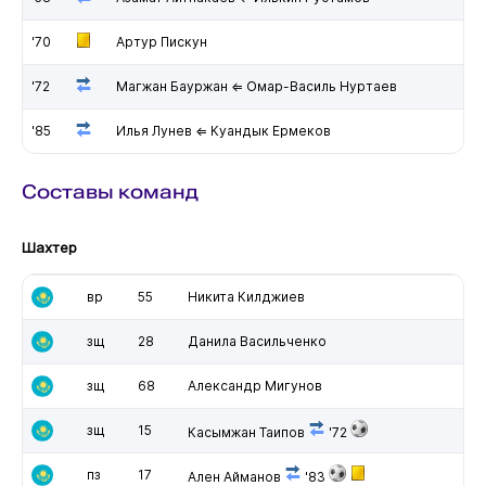
'70
Артур Пискун
'72
Магжан Бауржан ⇐ Омар-Василь Нуртаев
'85
Илья Лунев ⇐ Куандык Ермеков
Составы команд
Шахтер
вр
55
Никита Килджиев
зщ
28
Данила Васильченко
зщ
68
Александр Мигунов
зщ
15
Касымжан Таипов
'72
пз
17
Ален Айманов
'83