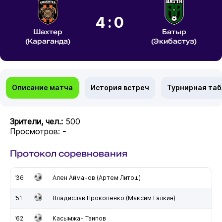
4:0
Шахтер
Батыр
(Караганда)
(Экибастуз)
Описание матча
История встреч
Турнирная та
Зрители, чел.:
500
Просмотров:
-
Протокол соревнования
'36
Ален Айманов (Артем Литош)
'51
Владислав Прокопенко (Максим Галкин)
'62
Касымжан Таипов