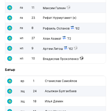
пз
11
Максим Галкин
пз
23
Рифат Нурмугамет
(к)
пз
8
Рафаиль Оспанов
'62
нп
27
Алан Азамат
'72
нп
9
Артем Литош
'62
нп
10
Владислав Прокопенко
Батыр
вр
1
Станислав Самойлов
зщ
24
Асылжан Булгакбаев
зщ
18
Илья Демин