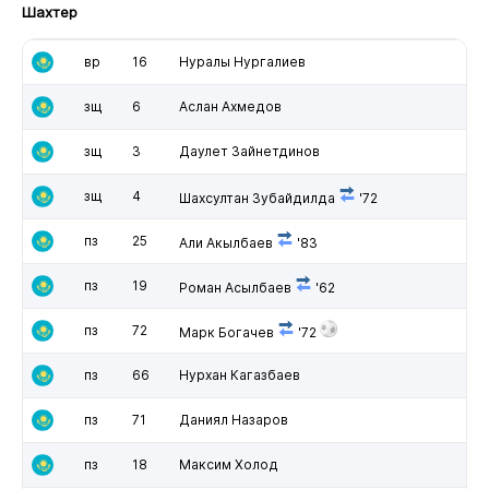
Шахтер
вр
16
Нуралы Нургалиев
зщ
6
Аслан Ахмедов
зщ
3
Даулет Зайнетдинов
зщ
4
Шахсултан Зубайдилда
'72
пз
25
Али Акылбаев
'83
пз
19
Роман Асылбаев
'62
пз
72
Марк Богачев
'72
пз
66
Нурхан Кагазбаев
пз
71
Даниял Назаров
пз
18
Максим Холод