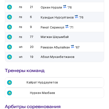
пз
21
Оркен Нурали
'76
пз
6
Куандык Нурсултанов
'76
пз
9
Ринат Сериккул
'71
пз
77
Магжан Шауымбай
нп
20
Рамазан Абылайхан
'67
нп
19
Абзал Муканбетжанов
Тренеры команд
Кайрат Нурдаулетов
Нуркен Мазбаев
Арбитры соревнования