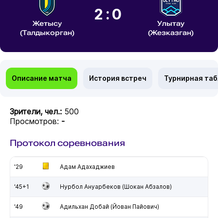
2:0
Жетысу
Улытау
(Талдыкорган)
(Жезказган)
Описание матча
История встреч
Турнирная та
Зрители, чел.:
500
Просмотров:
-
Протокол соревнования
'29
Адам Адахаджиев
'45+1
Нурбол Ануарбеков (Шокан Абзалов)
'49
Адильхан Добай (Йован Пайович)