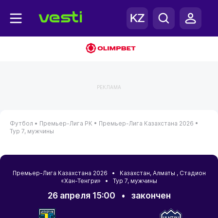
РЕКЛАМА
Футбол •
Премьер-Лига РК •
Премьер-Лига Казахстана 2026 •
Тур 7, мужчины
Премьер-Лига Казахстана 2026 •
Казахстан
,
Алматы
, Стадион
«Хан-Тенгри» • Тур 7, мужчины
26 апреля 15:00
•
закончен