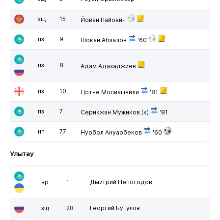
зщ
15
Йован Пайович
пз
9
Шокан Абзалов
'60
пз
8
Адам Адахаджиев
пз
10
Цотне Мосиашвили
'81
пз
7
Серикжан Мужиков
(к)
'81
нп
77
Нурбол Ануарбеков
'60
Улытау
вр
1
Дмитрий Непогодов
зщ
28
Георгий Бугулов