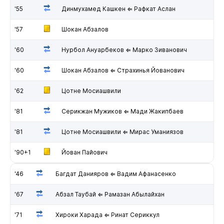
'55
Динмухамед Кашкен ⇐ Рафкат Аслан
'57
Шокан Абзалов
'60
Нурбол Ануарбеков ⇐ Марко Зиванович
'60
Шокан Абзалов ⇐ Страхинья Йованович
'62
Цотне Мосиашвили
'81
Серикжан Мужиков ⇐ Мади Жакипбаев
'81
Цотне Мосиашвили ⇐ Мирас Уманиязов
'90+1
Йован Пайович
'46
Багдат Данияров ⇐ Вадим Афанасенко
'67
Абзал Таубай ⇐ Рамазан Абылайхан
'71
Хироки Харада ⇐ Ринат Сериккул