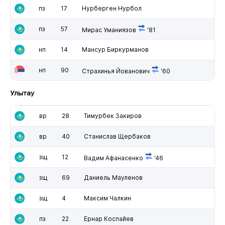
пз
17
Нурберген Нурбол
пз
57
Мирас Уманиязов
'81
нп
14
Мансур Биркурманов
нп
90
Страхинья Йованович
'60
Улытау
вр
28
Тимурбек Закиров
вр
40
Станислав Щербаков
зщ
12
Вадим Афанасенко
'46
зщ
69
Даниель Мауленов
зщ
4
Максим Чалкин
пз
22
Ернар Коспайев