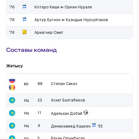
'76
Котаро Киши ⇐ Оркен Нурали
'76
Артур Бугнон ⇐ Куандык Нурсултанов
'76
Ариагнер Смит
Составы команд
Жетысу
вр
88
Степан Сикач
зщ
23
Асхат Балтабеков
зщ
11
Адильхан Добай
зщ
4
Динмухамед Кашкен
'55
зщ
5
Рауан Орынбасар