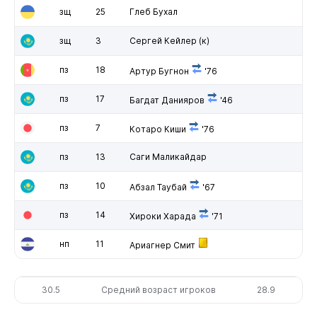
зщ
25
Глеб Бухал
зщ
3
Сергей Кейлер
(к)
пз
18
Артур Бугнон
'76
пз
17
Багдат Данияров
'46
пз
7
Котаро Киши
'76
пз
13
Саги Маликайдар
пз
10
Абзал Таубай
'67
пз
14
Хироки Харада
'71
нп
11
Ариагнер Смит
30.5
Средний возраст игроков
28.9