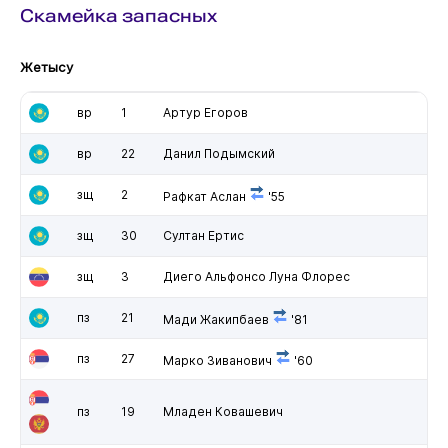
Скамейка запасных
Жетысу
вр
1
Артур Егоров
вр
22
Данил Подымский
зщ
2
Рафкат Аслан
'55
зщ
30
Султан Ертис
зщ
3
Диего Альфонсо Луна Флорес
пз
21
Мади Жакипбаев
'81
пз
27
Марко Зиванович
'60
пз
19
Младен Ковашевич