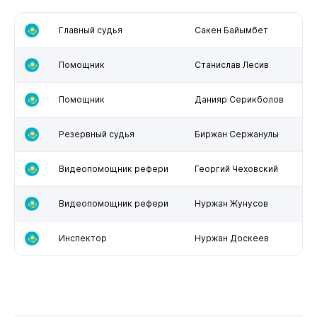
Главный судья
Сакен Байымбет
Помощник
Станислав Лесив
Помощник
Данияр Серикболов
Резервный судья
Биржан Сержанулы
Видеопомощник рефери
Георгий Чеховский
Видеопомощник рефери
Нуржан Жунусов
Инспектор
Нуржан Доскеев