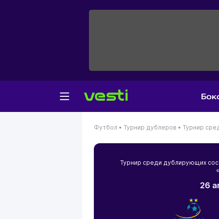
Бок
Футбол •
Турнир дублеров •
Турнир сре
Турнир среди дублирующих сос
26 а