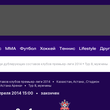
с
MMA
Футбол
Хоккей
Теннис
Lifestyle
Дру
ди дублирующих составов клубов премьер-лиги 2014 •
Тур 8, мужчины
тавов клубов премьер-лиги 2014 •
Казахстан
,
Астана
, Стадион
«Астана Арена» • Тур 8, мужчины
преля 2014 15:00
•
закончен