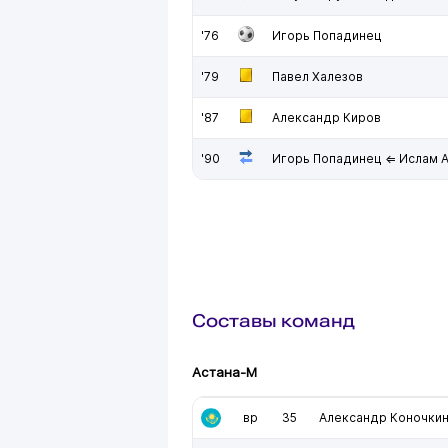
'76
Игорь Попадинец
'79
Павел Халезов
'87
Александр Киров
'90
Игорь Попадинец ⇐ Ислам 
Составы команд
Астана-М
вр
35
Александр Коночки