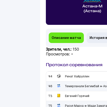
Астана-М
(Астана)
Описание матча
История 
Зрители, чел.:
150
Просмотров:
-
Протокол соревнования
'44
Ринат Хайруллин
'46
Темирланали Бегимбай ⇐ Аз
'73
Евгений Горячий
'75
Расул Маруа ⇐ Мади Замат