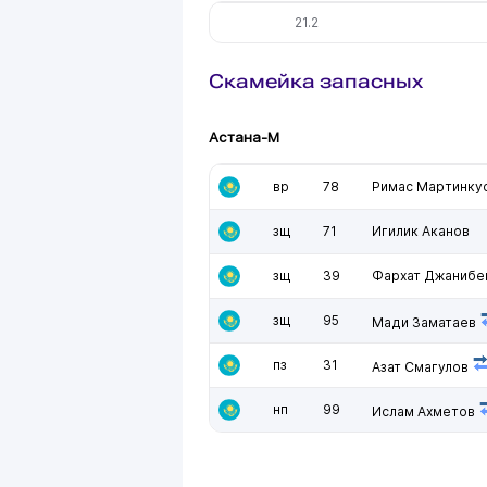
21.2
Скамейка запасных
Астана-М
вр
78
Римас Мартинку
зщ
71
Игилик Аканов
зщ
39
Фархат Джанибе
зщ
95
Мади Заматаев
пз
31
Азат Смагулов
нп
99
Ислам Ахметов