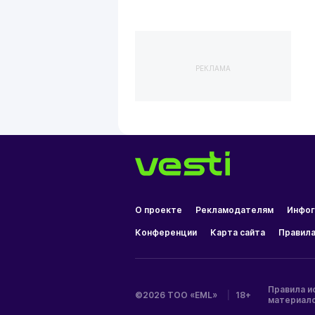
РЕКЛАМА
О проекте
Рекламодателям
Инфог
Конференции
Карта сайта
Правила
Правила и
©2026 ТОО «EML»
|
18+
материал