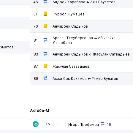
'46
Андрей Харабара ⇐ Аян Даулетов
'51
Нурбол Жумашев
'70
Ануарбек Садыков
Арслан Тлеубергенов ⇐ Абылайхан
'81
Унгарбаев
Ахметов
'83
Ануарбек Садыков ⇐ Жасулан Сатвадыев
'87
Жасулан Сатвадыев
'88
Асланбек Какимов ⇐ Тимур Булатов
Актобе-М
н
вр
1
Игорь Трофимец
'46