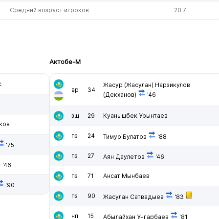
Средний возраст игроков
20.7
Актобе-М
с
Жасур (Жасулан) Нарзикулов
вр
34
(Декханов)
'46
зщ
29
Куанышбек Урынтаев
ков
пз
24
Тимур Булатов
'88
'75
пз
27
Аян Даулетов
'46
'46
пз
71
Ансат Мынбаев
'90
пз
90
Жасулан Сатвадыев
'83
нп
15
Абылайхан Унгарбаев
'81