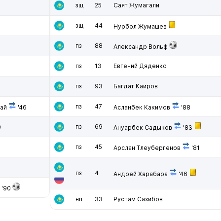
зщ
25
Саят Жумагали
зщ
44
Нурбол Жумашев
пз
88
Александр Вольф
пз
13
Евгений Дяденко
пз
93
Багдат Каиров
пз
47
ай
'46
Асланбек Какимов
'88
в
пз
69
Ануарбек Садыков
'83
пз
45
Арслан Тлеубергенов
'81
пз
4
Андрей Харабара
'46
'90
нп
33
Рустам Сахибов