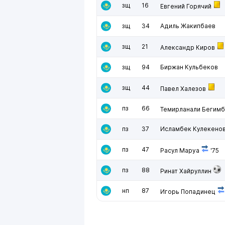
зщ
16
Евгений Горячий
зщ
34
Адиль Жакипбаев
зщ
21
Александр Киров
зщ
94
Биржан Кульбеков
зщ
44
Павел Халезов
пз
66
Темирланали Бегимб
пз
37
Исламбек Кулекено
пз
47
Расул Маруа
'75
пз
88
Ринат Хайруллин
нп
87
Игорь Попадинец