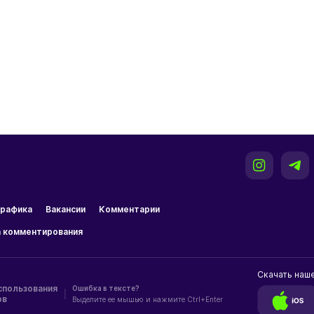
рафика
Вакансии
Комментарии
 комментирования
Скачать наш
спользования
Ошибка в тексте?
|
ов
Выделите ее мышью и нажмите Ctrl+Enter