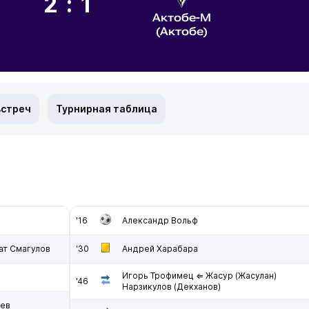
2:1
Актобе-М
(Актобе)
встреч
Турнирная таблица
'16
Александр Вольф
ат Смагулов
'30
Андрей Харабара
Игорь Трофимец ⇐ Жасур (Жасулан)
'46
Нарзикулов (Декханов)
аев