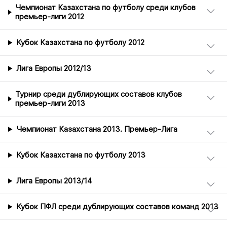
Чемпионат Казахстана по футболу среди клубов
премьер-лиги 2012
Кубок Казахстана по футболу 2012
Лига Европы 2012/13
Турнир среди дублирующих составов клубов
премьер-лиги 2013
Чемпионат Казахстана 2013. Премьер-Лига
Кубок Казахстана по футболу 2013
Лига Европы 2013/14
Кубок ПФЛ среди дублирующих составов команд 2013