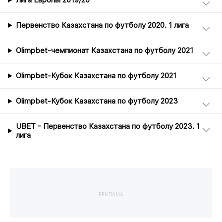
Лига Европы 2019/20
Первенство Казахстана по футболу 2020. 1 лига
Olimpbet-чемпионат Казахстана по футболу 2021
Olimpbet-Кубок Казахстана по футболу 2021
Olimpbet-Кубок Казахстана по футболу 2023
UBET - Первенство Казахстана по футболу 2023. 1
лига
РЕКЛАМА