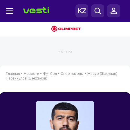
РЕКЛАМА
Главная
•
Новости
•
Футбол
•
Спортсмены
•
Жасур (Жасулан)
Нарзикулов (Декханов)