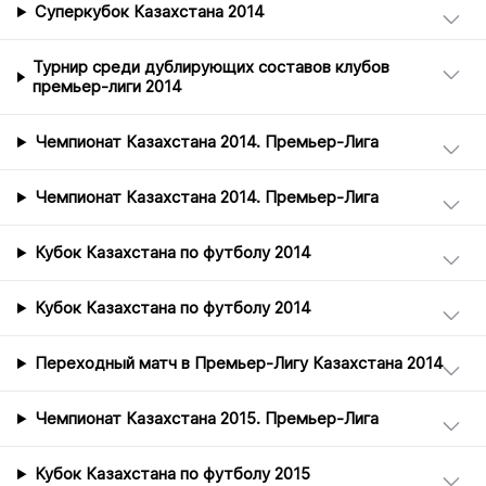
Суперкубок Казахстана 2014
Турнир среди дублирующих составов клубов
премьер-лиги 2014
Чемпионат Казахстана 2014. Премьер-Лига
Чемпионат Казахстана 2014. Премьер-Лига
Кубок Казахстана по футболу 2014
Кубок Казахстана по футболу 2014
Переходный матч в Премьер-Лигу Казахстана 2014
Чемпионат Казахстана 2015. Премьер-Лига
Кубок Казахстана по футболу 2015