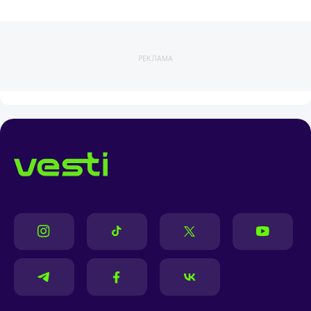
РЕКЛАМА