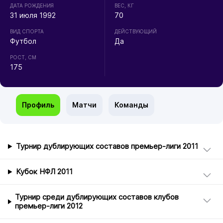
ДАТА РОЖДЕНИЯ
ВЕС, КГ
31 июля 1992
70
ВИД СПОРТА
ДЕЙСТВУЮЩИЙ
Футбол
Да
РОСТ, СМ
175
Профиль
Матчи
Команды
Турнир дублирующих составов премьер-лиги 2011
Кубок НФЛ 2011
Турнир среди дублирующих составов клубов
премьер-лиги 2012