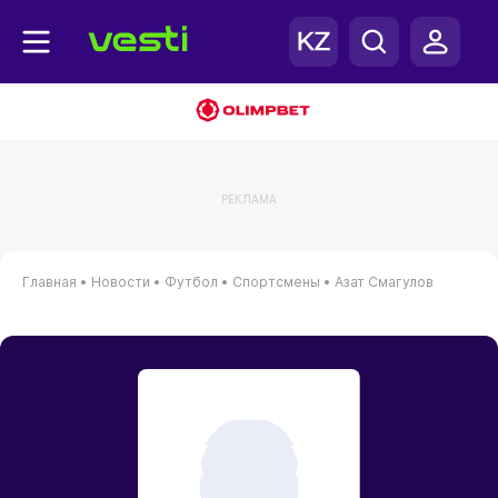
РЕКЛАМА
Главная
•
Новости
•
Футбол
•
Спортсмены
•
Азат Смагулов