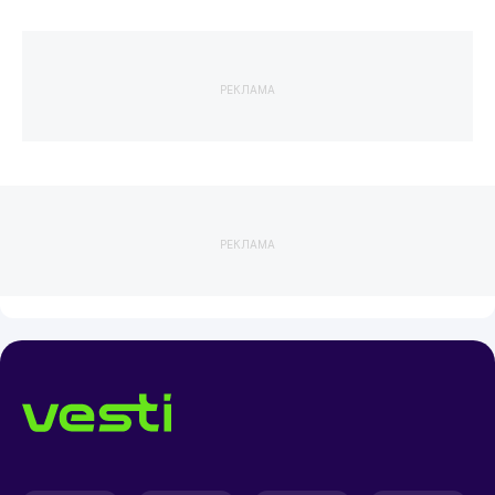
РЕКЛАМА
РЕКЛАМА