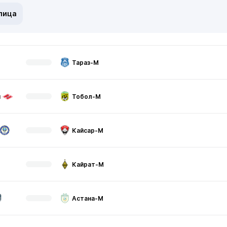
лица
Тараз-М
м
Тобол-М
Кайсар-М
Кайрат-М
Астана-М