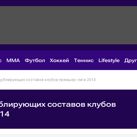
с
MMA
Футбол
Хоккей
Теннис
Lifestyle
Дру
дублирующих составов клубов премьер-лиги 2014
ублирующих составов клубов
014