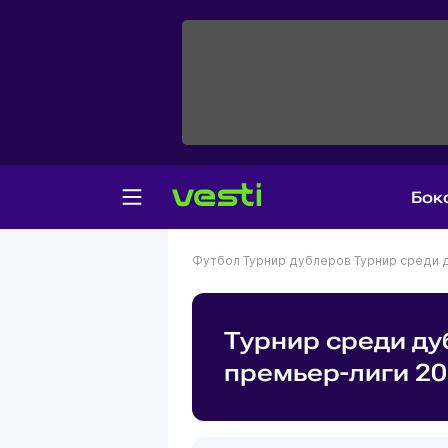
Бок
Футбол
Турнир дублеров
Турнир среди 
Турнир среди д
премьер-лиги 2