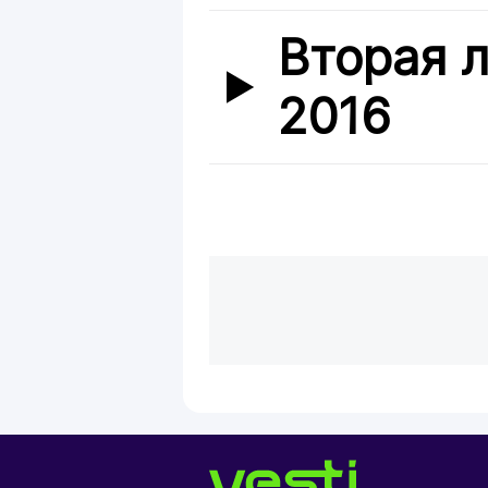
Вторая л
2016