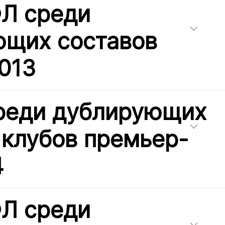
Л среди
ющих составов
013
реди дублирующих
 клубов премьер-
4
Л среди