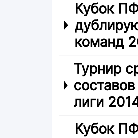
Кубок ПФ
дублиру
команд 2
Турнир с
составов
лиги 201
Кубок ПФ