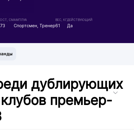
ОСТ, СМ
АМПЛУА
ВЕС, КГ
ДЕЙСТВУЮЩИЙ
173
Спортсмен, Тренер
61
Да
манды
реди дублирующих
 клубов премьер-
3