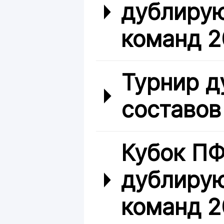
дублиру
команд 2
Турнир 
составов
Кубок ПФ
дублиру
команд 2