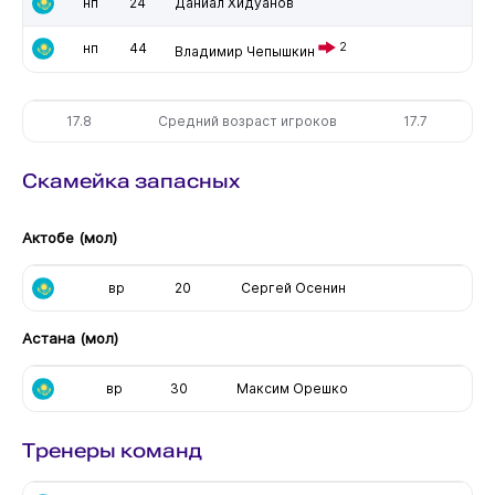
нп
24
Даниал Хидуанов
нп
44
2
Владимир Чепышкин
17.8
Средний возраст игроков
17.7
Скамейка запасных
Актобе (мол)
вр
20
Сергей Осенин
Астана (мол)
вр
30
Максим Орешко
Тренеры команд