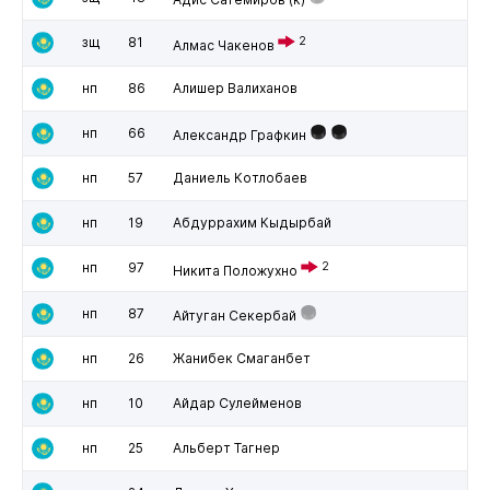
зщ
81
2
Алмас Чакенов
нп
86
Алишер Валиханов
нп
66
Александр Графкин
нп
57
Даниель Котлобаев
нп
19
Абдуррахим Кыдырбай
нп
97
2
Никита Положухно
нп
87
Айтуган Секербай
нп
26
Жанибек Смаганбет
нп
10
Айдар Сулейменов
нп
25
Альберт Тагнер