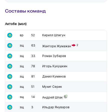
Составы команд
Актобе (мол)
вр
52
Кирилл Шпигун
зщ
63
2
Жанторе Жумажан
зщ
33
Роман Зубарев
зщ
78
Игорь Кукушкин
зщ
81
Данил Куминов
зщ
51
Мухит Серик
зщ
14
Андрей Шпак
зщ
3
Ильдар Януваров