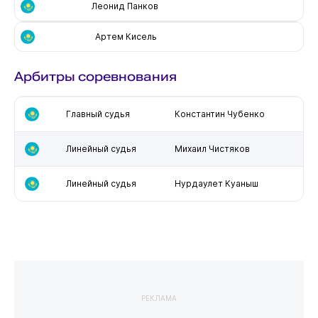
Леонид Панков
Артем Кисель
Арбитры соревнования
Главный судья
Константин Чубенко
Линейный судья
Михаил Чистяков
Линейный судья
Нурдаулет Куаныш
РЕКЛАМА