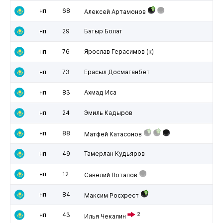
нп
68
Алексей Артамонов
нп
29
Батыр Болат
нп
76
Ярослав Герасимов
(к)
нп
73
Ерасыл Досмаганбет
нп
83
Ахмад Иса
нп
24
Эмиль Кадыров
нп
88
Матфей Катасонов
нп
49
Тамерлан Кудьяров
нп
12
Савелий Потапов
нп
84
Максим Росхрест
нп
43
2
Илья Чекалин