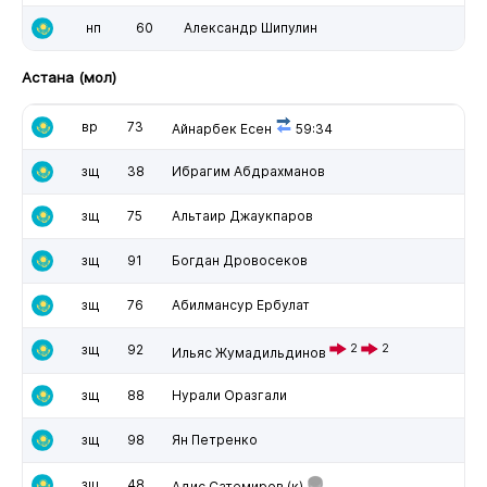
нп
60
Александр Шипулин
Астана (мол)
вр
73
Айнарбек Есен
59:34
зщ
38
Ибрагим Абдрахманов
зщ
75
Альтаир Джаукпаров
зщ
91
Богдан Дровосеков
зщ
76
Абилмансур Ербулат
зщ
92
2
2
Ильяс Жумадильдинов
зщ
88
Нурали Оразгали
зщ
98
Ян Петренко
зщ
48
Адис Сатемиров
(к)