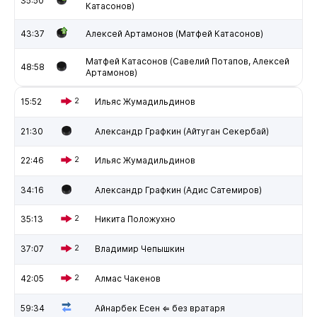
35:50
Катасонов)
43:37
Алексей Артамонов (Матфей Катасонов)
Матфей Катасонов (Савелий Потапов, Алексей
48:58
Артамонов)
15:52
2
Ильяс Жумадильдинов
21:30
Александр Графкин (Айтуган Секербай)
22:46
2
Ильяс Жумадильдинов
34:16
Александр Графкин (Адис Сатемиров)
35:13
2
Никита Положухно
37:07
2
Владимир Чепышкин
42:05
2
Алмас Чакенов
59:34
Айнарбек Есен ⇐ без вратаря