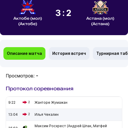
3:2
Актобе (мол)
Астана (мол)
(Актобе)
(Астана)
Описание матча
История встреч
Турнирная та
Просмотров:
-
Протокол соревнования
9:22
2
Жанторе Жумажан
13:04
2
Илья Чекалин
Максим Росхрест (Андрей Шпак, Матфей