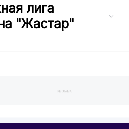
ная лига
на "Жастар"
РЕКЛАМА