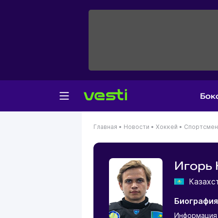
Бок
Главная
•
Новости
•
Хоккей
•
Спортсме
Игорь
Казахс
Биография
Информация 