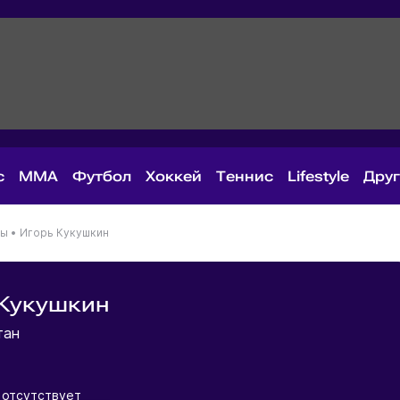
с
MMA
Футбол
Хоккей
Теннис
Lifestyle
Дру
ны
•
Игорь Кукушкин
 Кукушкин
тан
отсутствует