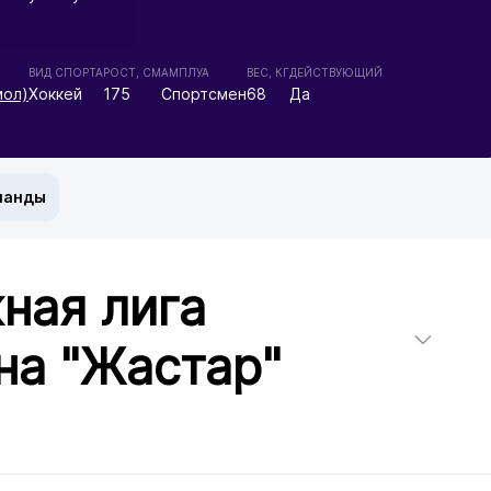
ВИД СПОРТА
РОСТ, СМ
АМПЛУА
ВЕС, КГ
ДЕЙСТВУЮЩИЙ
мол)
Хоккей
175
Спортсмен
68
Да
манды
ная лига
на "Жастар"